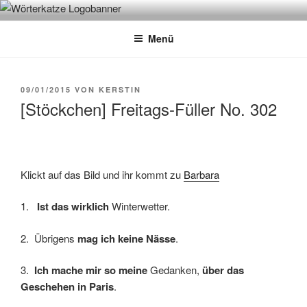
Zum
WÖRTERKATZE
Von Büchern erzählen
Inhalt
Menü
springen
VERÖFFENTLICHT
09/01/2015
VON
KERSTIN
AM
[Stöckchen] Freitags-Füller No. 302
Klickt auf das Bild und ihr kommt zu
Barbara
1.
Ist das wirklich
Winterwetter.
2. Übrigens
mag ich keine Nässe
.
3.
Ich mache mir so meine
Gedanken,
über das
Geschehen in Paris
.