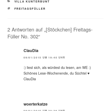
KATEGORIEN
VILLA KUNTERBUNT
SCHLAGWÖRTER
FREITAGSFÜLLER
2 Antworten auf „[Stöckchen] Freitags-
Füller No. 302“
ClauDia
09/01/2015 UM 19:40 UHR
:) liest sich, als würdest du lesen, am WE :)
Schönes Lese-Wochenende, du Süchtel ♥
ClauDia
woerterkatze
09/01/2015 UM 20:26 UHR