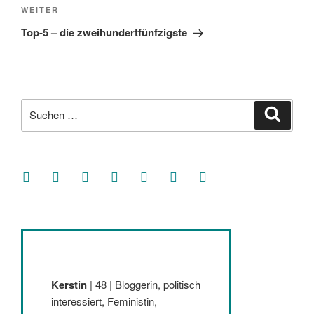
Nächster
WEITER
Beitrag
Top-5 – die zweihundertfünfzigste
Suche
Suche
nach:
facebook
soundcloud
twitter
mastodon
instagram
threads
goodreads
Kerstin
| 48 | Bloggerin, politisch
interessiert, Feministin,