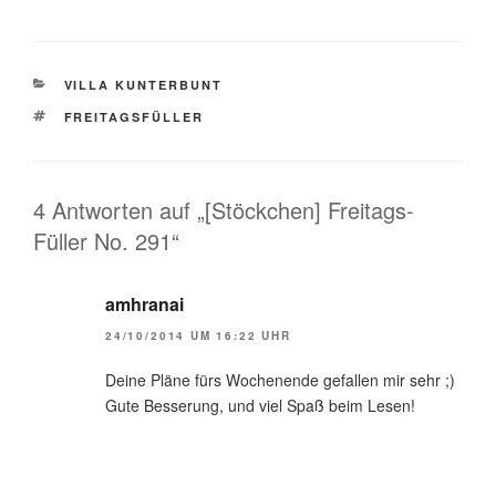
KATEGORIEN
VILLA KUNTERBUNT
SCHLAGWÖRTER
FREITAGSFÜLLER
4 Antworten auf „[Stöckchen] Freitags-
Füller No. 291“
amhranai
24/10/2014 UM 16:22 UHR
Deine Pläne fürs Wochenende gefallen mir sehr ;)
Gute Besserung, und viel Spaß beim Lesen!