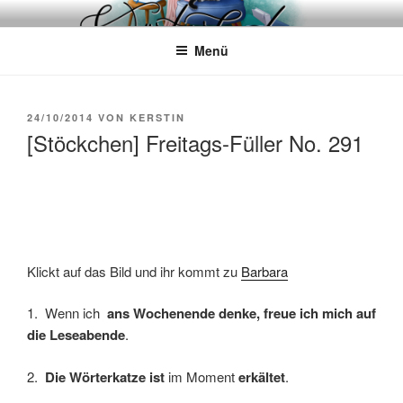
Zum
WÖRTERKATZE
Von Büchern erzählen
Inhalt
Menü
springen
VERÖFFENTLICHT
24/10/2014
VON
KERSTIN
AM
[Stöckchen] Freitags-Füller No. 291
Klickt auf das Bild und ihr kommt zu
Barbara
1. Wenn ich
ans Wochenende denke, freue ich mich auf
die Leseabende
.
2.
Die Wörterkatze ist
im Moment
erkältet
.