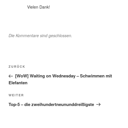
Vielen Dank!
Die Kommentare sind geschlossen.
Beitragsnavigation
Vorheriger
ZURÜCK
Beitrag
[WoW] Waiting on Wednesday – Schwimmen mit
Elefanten
Nächster
WEITER
Beitrag
Top-5 – die zweihundertneununddreißigste