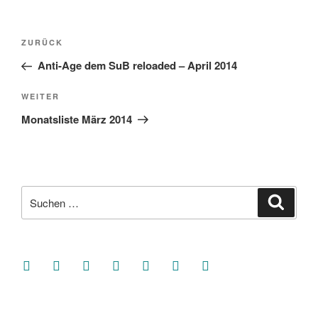
Beitragsnavigation
Vorheriger
ZURÜCK
Beitrag
Anti-Age dem SuB reloaded – April 2014
Nächster
WEITER
Beitrag
Monatsliste März 2014
Suche
Suche
nach:
facebook
soundcloud
twitter
mastodon
instagram
threads
goodreads