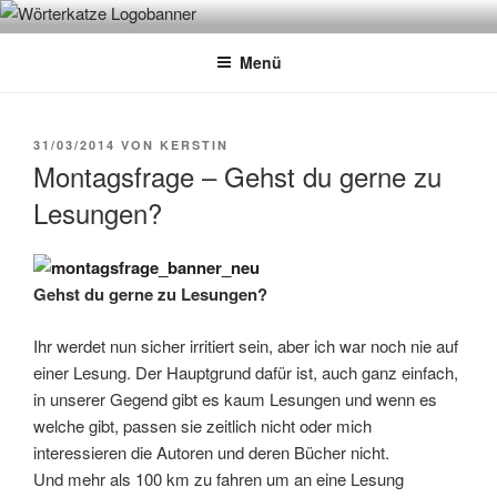
Zum
WÖRTERKATZE
Von Büchern erzählen
Inhalt
Menü
springen
VERÖFFENTLICHT
31/03/2014
VON
KERSTIN
AM
Montagsfrage – Gehst du gerne zu
Lesungen?
Gehst du gerne zu Lesungen?
Ihr werdet nun sicher irritiert sein, aber ich war noch nie auf
einer Lesung. Der Hauptgrund dafür ist, auch ganz einfach,
in unserer Gegend gibt es kaum Lesungen und wenn es
welche gibt, passen sie zeitlich nicht oder mich
interessieren die Autoren und deren Bücher nicht.
Und mehr als 100 km zu fahren um an eine Lesung