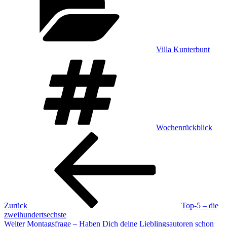
Villa Kunterbunt
Schlagwörter
Wochenrückblick
Beitragsnavigation
Vorheriger
Beitrag
Zurück
Top-5 – die
zweihundertsechste
Nächster
Weiter
Montagsfrage – Haben Dich deine Lieblingsautoren schon