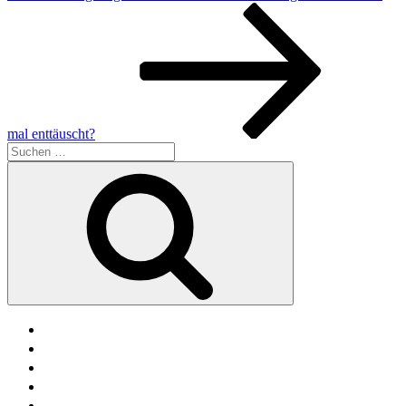
Beitrag
mal enttäuscht?
Suche
nach:
Suchen
facebook
soundcloud
twitter
mastodon
instagram