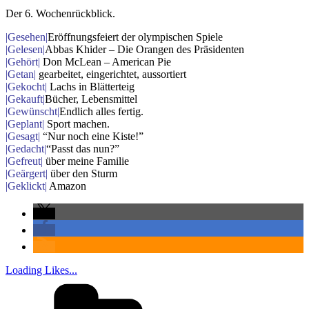
Der 6. Wochenrückblick.
|Gesehen|
Eröffnungsfeiert der olympischen Spiele
|Gelesen|
Abbas Khider – Die Orangen des Präsidenten
|Gehört|
Don McLean – American Pie
|Getan|
gearbeitet, eingerichtet, aussortiert
|Gekocht|
Lachs in Blätterteig
|Gekauft|
Bücher, Lebensmittel
|Gewünscht|
Endlich alles fertig.
|Geplant|
Sport machen.
|Gesagt|
“Nur noch eine Kiste!”
|Gedacht|
“Passt das nun?”
|Gefreut|
über meine Familie
|Geärgert|
über den Sturm
|Geklickt|
Amazon
Loading Likes...
Kategorien