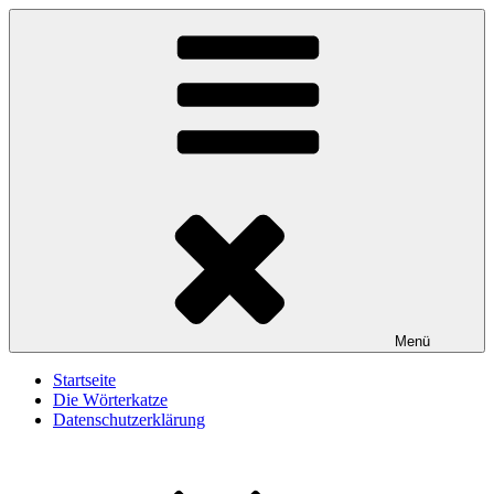
Zum
Wörterkatze
Von Büchern erzählen
Inhalt
springen
Menü
Startseite
Die Wörterkatze
Datenschutzerklärung