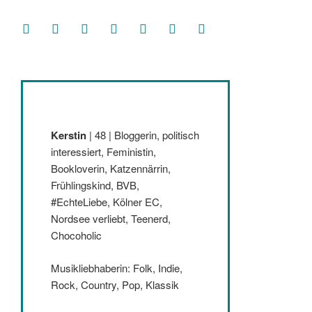
facebook
soundcloud
twitter
mastodon
instagram
threads
goodreads
Kerstin
| 48 | Bloggerin, politisch
interessiert, Feministin,
Bookloverin, Katzennärrin,
Frühlingskind, BVB,
#EchteLiebe, Kölner EC,
Nordsee verliebt, Teenerd,
Chocoholic
Musikliebhaberin: Folk, Indie,
Rock, Country, Pop, Klassik