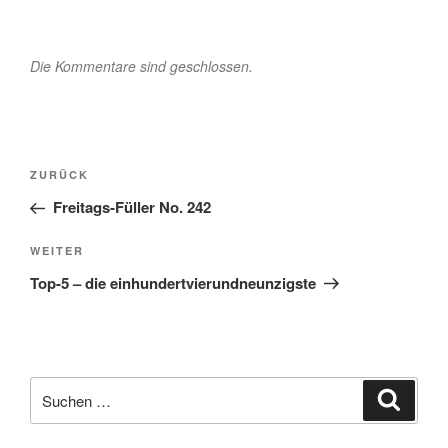
Die Kommentare sind geschlossen.
Beitragsnavigation
Vorheriger
ZURÜCK
Beitrag
Freitags-Füller No. 242
Nächster
WEITER
Beitrag
Top-5 – die einhundertvierundneunzigste
Suche
Suche
nach: