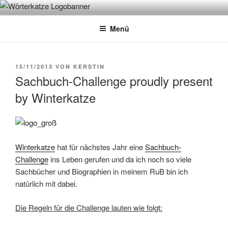
Zum
WÖRTERKATZE
Von Büchern erzählen
Inhalt
Menü
springen
VERÖFFENTLICHT
15/11/2013
VON
KERSTIN
AM
Sachbuch-Challenge proudly present
by Winterkatze
Winterkatze
hat für nächstes Jahr eine
Sachbuch-
Challenge
ins Leben gerufen und da ich noch so viele
Sachbücher und Biographien in meinem RuB bin ich
natürlich mit dabei.
Die Regeln für die Challenge lauten wie folgt: