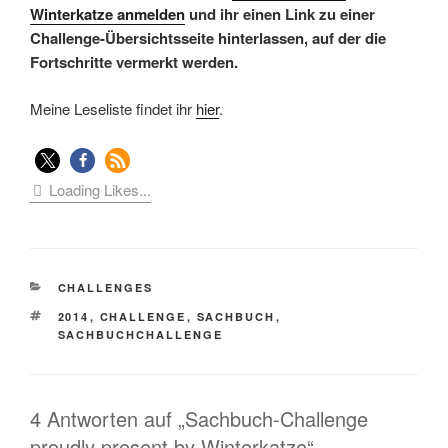
Winterkatze anmelden
und ihr einen Link zu einer
Challenge-Übersichtsseite hinterlassen, auf der die
Fortschritte vermerkt werden.
Meine Leseliste findet ihr
hier
.
Loading Likes...
KATEGORIEN
CHALLENGES
SCHLAGWÖRTER
2014
,
CHALLENGE
,
SACHBUCH
,
SACHBUCHCHALLENGE
4 Antworten auf „Sachbuch-Challenge
proudly present by Winterkatze“