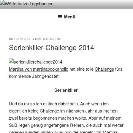
Zum
WÖRTERKATZE
Von Büchern erzählen
Inhalt
Menü
springen
VERÖFFENTLICHT
06/10/2013
VON
KERSTIN
AM
Serienkiller-Challenge 2014
Martina von martinabookaholic
hat eine tolle
Challenge
fürs
kommende Jahr gehostet:
Serienkiller.
Und da muss ich einfach dabei sein. Auch wenn ich
eigentlich keine Challenge im nächsten Jahr aus meinen
zwei bereits begonnenen machen wollte. Aber auf meinem
SuB liegen genug angefangene Reihen, die auch mal weiter
gelesen werden wollen. Hier nun die
Regeln von Martina
: