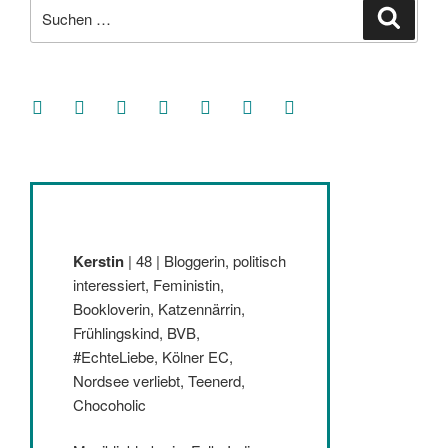
Suche
Suche
nach:
facebook
soundcloud
twitter
mastodon
instagram
threads
goodreads
Kerstin
| 48 | Bloggerin, politisch
interessiert, Feministin,
Bookloverin, Katzennärrin,
Frühlingskind, BVB,
#EchteLiebe, Kölner EC,
Nordsee verliebt, Teenerd,
Chocoholic