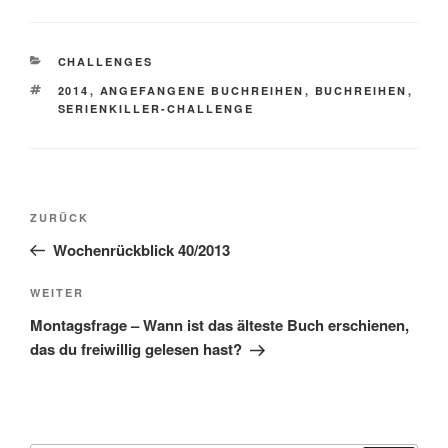
KATEGORIEN
CHALLENGES
SCHLAGWÖRTER
2014
,
ANGEFANGENE BUCHREIHEN
,
BUCHREIHEN
,
SERIENKILLER-CHALLENGE
Beitragsnavigation
Vorheriger
ZURÜCK
Beitrag
Wochenrückblick 40/2013
Nächster
WEITER
Beitrag
Montagsfrage – Wann ist das älteste Buch erschienen,
das du freiwillig gelesen hast?