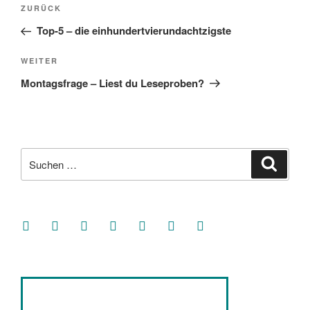
Beitragsnavigation
Vorheriger
ZURÜCK
Beitrag
Top-5 – die einhundertvierundachtzigste
Nächster
WEITER
Beitrag
Montagsfrage – Liest du Leseproben?
Suche
Suche
nach:
facebook
soundcloud
twitter
mastodon
instagram
threads
goodreads