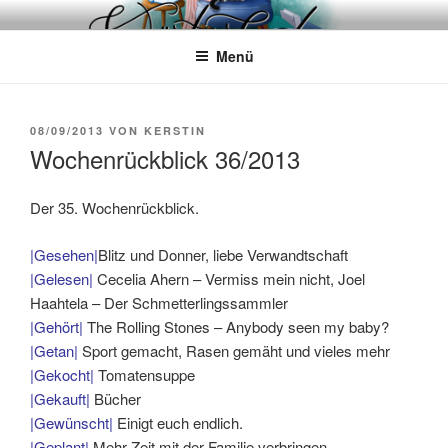
Zum
WÖRTERKATZE
Von Büchern erzählen
Inhalt
Menü
springen
VERÖFFENTLICHT
08/09/2013
VON
KERSTIN
AM
Wochenrückblick 36/2013
Der 35. Wochenrückblick.
|Gesehen|
Blitz und Donner, liebe Verwandtschaft
|Gelesen|
Cecelia Ahern – Vermiss mein nicht, Joel
Haahtela – Der Schmetterlingssammler
|Gehört|
The Rolling Stones – Anybody seen my baby?
|Getan|
Sport gemacht, Rasen gemäht und vieles mehr
|Gekocht|
Tomatensuppe
|Gekauft|
Bücher
|Gewünscht|
Einigt euch endlich.
|Geplant|
Mehr Zeit mit der Familie verbringen.