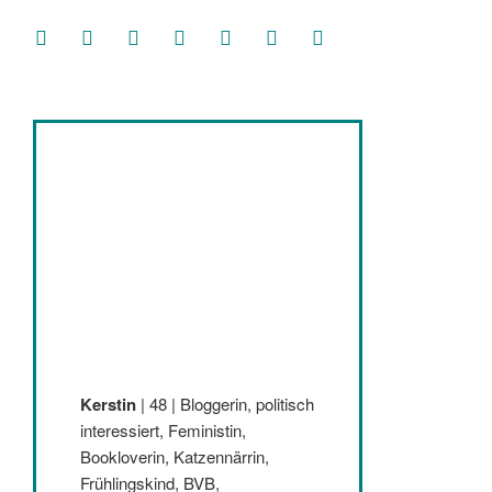
facebook
soundcloud
twitter
mastodon
instagram
threads
goodreads
Kerstin
| 48 | Bloggerin, politisch
interessiert, Feministin,
Bookloverin, Katzennärrin,
Frühlingskind, BVB,