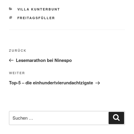
KATEGORIEN
VILLA KUNTERBUNT
SCHLAGWÖRTER
FREITAGSFÜLLER
Beitragsnavigation
Vorheriger
ZURÜCK
Beitrag
Lesemarathon bei Ninespo
Nächster
WEITER
Beitrag
Top-5 – die einhundertvierundachtzigste
Suche
Suche
nach: