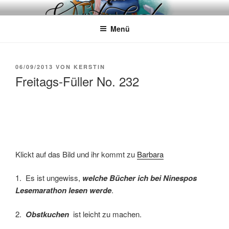
Zum
WÖRTERKATZE
Von Büchern erzählen
Inhalt
Menü
springen
VERÖFFENTLICHT
06/09/2013
VON
KERSTIN
AM
Freitags-Füller No. 232
Klickt auf das Bild und ihr kommt zu
Barbara
1. Es ist ungewiss,
welche Bücher ich bei Ninespos
Lesemarathon lesen werde
.
2.
Obstkuchen
ist
leicht zu machen.