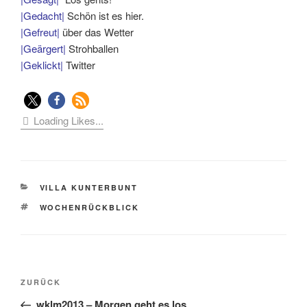
|Gedacht|
Schön ist es hier.
|Gefreut|
über das Wetter
|Geärgert|
Strohballen
|Geklickt|
Twitter
Loading Likes...
KATEGORIEN
VILLA KUNTERBUNT
SCHLAGWÖRTER
WOCHENRÜCKBLICK
Beitragsnavigation
Vorheriger
ZURÜCK
Beitrag
wklm2013 – Morgen geht es los