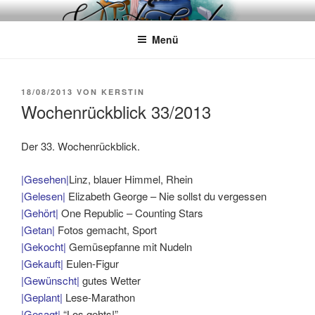
Zum
WÖRTERKATZE
Von Büchern erzählen
Inhalt
Menü
springen
VERÖFFENTLICHT
18/08/2013
VON
KERSTIN
AM
Wochenrückblick 33/2013
Der 33. Wochenrückblick.
|Gesehen|
Linz, blauer Himmel, Rhein
|Gelesen|
Elizabeth George – Nie sollst du vergessen
|Gehört|
One Republic – Counting Stars
|Getan|
Fotos gemacht, Sport
|Gekocht|
Gemüsepfanne mit Nudeln
|Gekauft|
Eulen-Figur
|Gewünscht|
gutes Wetter
|Geplant|
Lese-Marathon
|Gesagt|
“Los gehts!”