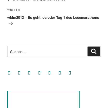
Nächster
WEITER
Beitrag
wklm2013 – Es geht los oder Tag 1 des Lesemarathons
Suche
Suche
nach:
facebook
soundcloud
twitter
mastodon
instagram
threads
goodreads