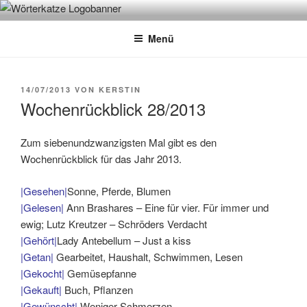
Zum
WÖRTERKATZE
Von Büchern erzählen
Inhalt
Menü
springen
VERÖFFENTLICHT
14/07/2013
VON
KERSTIN
AM
Wochenrückblick 28/2013
Zum siebenundzwanzigsten Mal gibt es den
Wochenrückblick für das Jahr 2013.
|Gesehen|
Sonne, Pferde, Blumen
|Gelesen|
Ann Brashares – Eine für vier. Für immer und
ewig; Lutz Kreutzer – Schröders Verdacht
|Gehört|
Lady Antebellum – Just a kiss
|Getan|
Gearbeitet, Haushalt, Schwimmen, Lesen
|Gekocht|
Gemüsepfanne
|Gekauft|
Buch, Pflanzen
|Gewünscht|
Weniger Schmerzen