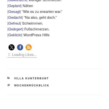
|Geplant|
Nähen
|Gesagt|
“Wie es zu erwarten war.”
|Gedacht|
“Na also, geht doch.”
|Gefreut|
Schwimmen.
|Geärgert|
Fußschmerzen.
|Geklickt|
WordPress Hilfe
Loading Likes...
KATEGORIEN
VILLA KUNTERBUNT
SCHLAGWÖRTER
WOCHENRÜCKBLICK