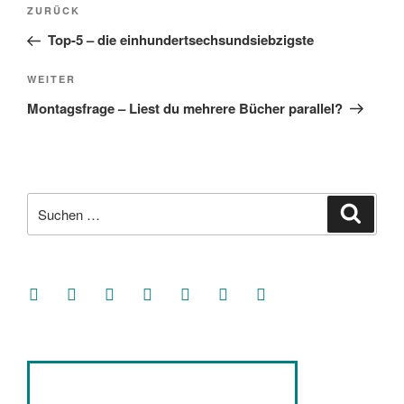
Beitragsnavigation
Vorheriger
ZURÜCK
Beitrag
Top-5 – die einhundertsechsundsiebzigste
Nächster
WEITER
Beitrag
Montagsfrage – Liest du mehrere Bücher parallel?
Suche
Suche
nach:
facebook
soundcloud
twitter
mastodon
instagram
threads
goodreads