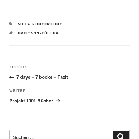
KATEGORIEN
VILLA KUNTERBUNT
SCHLAGWÖRTER
FREITAGS-FÜLLER
Beitragsnavigation
Vorheriger
ZURÜCK
Beitrag
7 days – 7 books – Fazit
Nächster
WEITER
Beitrag
Projekt 1001 Bücher
Suche
Suche