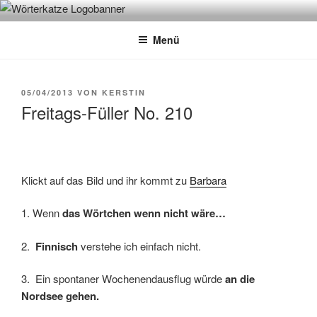
Zum
WÖRTERKATZE
Von Büchern erzählen
Inhalt
Menü
springen
VERÖFFENTLICHT
05/04/2013
VON
KERSTIN
AM
Freitags-Füller No. 210
Klickt auf das Bild und ihr kommt zu
Barbara
1. Wenn
das Wörtchen wenn nicht wäre…
2.
Finnisch
verstehe ich einfach nicht.
3. Ein spontaner Wochenendausflug würde
an die
Nordsee gehen.