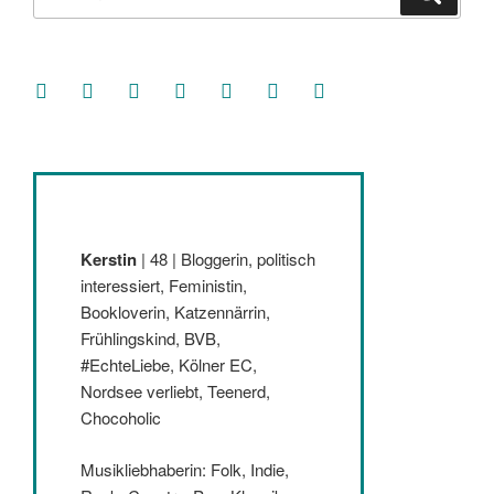
nach:
facebook
soundcloud
twitter
mastodon
instagram
threads
goodreads
Kerstin
| 48 | Bloggerin, politisch
interessiert, Feministin,
Bookloverin, Katzennärrin,
Frühlingskind, BVB,
#EchteLiebe, Kölner EC,
Nordsee verliebt, Teenerd,
Chocoholic
Musikliebhaberin: Folk, Indie,