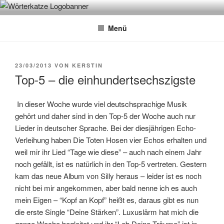
Zum
WÖRTERKATZE
Von Büchern erzählen
Inhalt
Menü
springen
VERÖFFENTLICHT
23/03/2013
VON
KERSTIN
AM
Top-5 – die einhundertsechszigste
In dieser Woche wurde viel deutschsprachige Musik
gehört und daher sind in den Top-5 der Woche auch nur
Lieder in deutscher Sprache. Bei der diesjährigen Echo-
Verleihung haben Die Toten Hosen vier Echos erhalten und
weil mir ihr Lied “Tage wie diese” – auch nach einem Jahr
noch gefällt, ist es natürlich in den Top-5 vertreten. Gestern
kam das neue Album von Silly heraus – leider ist es noch
nicht bei mir angekommen, aber bald nenne ich es auch
mein Eigen – “Kopf an Kopf” heißt es, daraus gibt es nun
die erste Single “Deine Stärken”. Luxuslärm hat mich die
ganze Woche begleitet und ihr “Leb Deine Träume” ist in