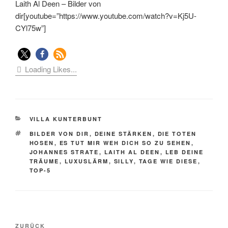
Laith Al Deen – Bilder von
dir[youtube=”https://www.youtube.com/watch?v=Kj5U-
CYl75w”]
Loading Likes...
KATEGORIEN
VILLA KUNTERBUNT
SCHLAGWÖRTER
BILDER VON DIR
,
DEINE STÄRKEN
,
DIE TOTEN
HOSEN
,
ES TUT MIR WEH DICH SO ZU SEHEN
,
JOHANNES STRATE
,
LAITH AL DEEN
,
LEB DEINE
TRÄUME
,
LUXUSLÄRM
,
SILLY
,
TAGE WIE DIESE
,
TOP-5
Beitragsnavigation
Vorheriger
ZURÜCK