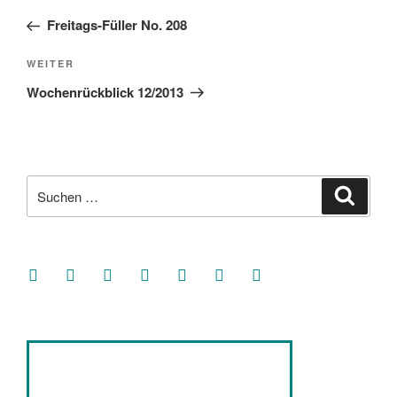
Beitrag
Freitags-Füller No. 208
Nächster
WEITER
Beitrag
Wochenrückblick 12/2013
Suche
Suche
nach:
facebook
soundcloud
twitter
mastodon
instagram
threads
goodreads