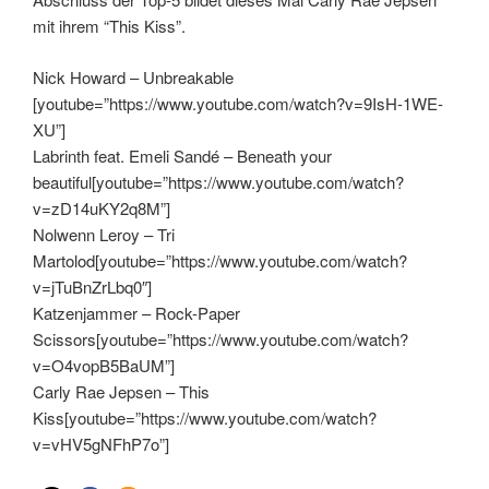
mit ihrem “This Kiss”.
Nick Howard – Unbreakable
[youtube=”https://www.youtube.com/watch?v=9IsH-1WE-
XU”]
Labrinth feat. Emeli Sandé – Beneath your
beautiful[youtube=”https://www.youtube.com/watch?
v=zD14uKY2q8M”]
Nolwenn Leroy – Tri
Martolod[youtube=”https://www.youtube.com/watch?
v=jTuBnZrLbq0″]
Katzenjammer – Rock-Paper
Scissors[youtube=”https://www.youtube.com/watch?
v=O4vopB5BaUM”]
Carly Rae Jepsen – This
Kiss[youtube=”https://www.youtube.com/watch?
v=vHV5gNFhP7o”]