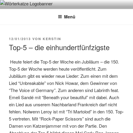
Zum
WÖRTERKATZE
Von Büchern erzählen
Inhalt
Menü
springen
VERÖFFENTLICHT
12/01/2013
VON
KERSTIN
AM
Top-5 – die einhundertfünfzigste
Heute feiert die Top-5 der Woche ein Jubiläum – die 150.
Top-5 der Woche werden heute veröffentlicht. Zum
Jubiläum gibt es wieder neue Lieder: Zum einen mit dem
Lied “Unbreakable” von Nick Howar, dem Gewinner von
“The Voice of Germany”. Zum anderen sind Labrinth feat.
Emeli Sandé mit “Beneath your beautiful” mit dabei. Auch
ein Lied aus unserem Nachbarland Frankreich darf nicht
fehlen. Nolwenn Leroy ist mit “Tri Martolod” in den 150. Top-
5 vertreten. Mit “Rock-Paper Scissors” sind auch die
Damen von Katzenjammer mit von der Partie. Den
Abschluss der Top-5 bildet dieses Mal Carly Rae Jepsen