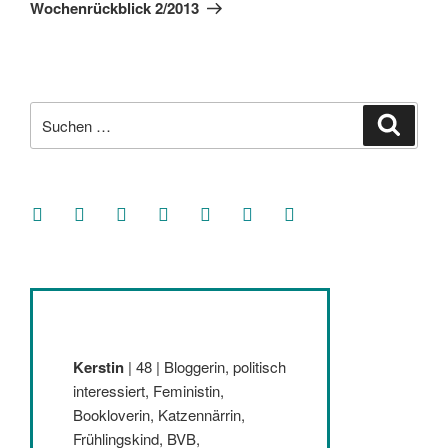
Beitrag
Wochenrückblick 2/2013
Suche
Suche
nach:
facebook
soundcloud
twitter
mastodon
instagram
threads
goodreads
Kerstin
| 48 | Bloggerin, politisch
interessiert, Feministin,
Bookloverin, Katzennärrin,
Frühlingskind, BVB,