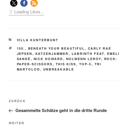
Loading Likes...
KATEGORIEN
VILLA KUNTERBUNT
SCHLAGWÖRTER
150.
,
BENEATH YOUR BEAUTIFUL
,
CARLY RAE
JEPSEN
,
KATZENJAMMER
,
LABRINTH FEAT. EMELI
SANDÉ
,
NICK HOWARD
,
NOLWENN LEROY
,
ROCK-
PAPER-SCISSORS
,
THIS KISS
,
TOP-5
,
TRI
MARTOLOD
,
UNBREAKABLE
Beitragsnavigation
Vorheriger
ZURÜCK
Beitrag
Gesammelte Schätze geht in die dritte Runde
Nächster
WEITER