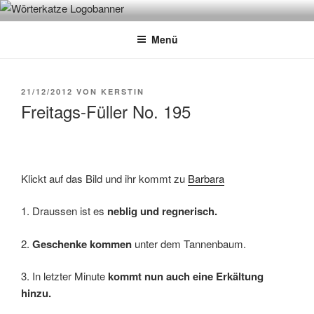
Zum
WÖRTERKATZE
Von Büchern erzählen
Inhalt
Menü
springen
VERÖFFENTLICHT
21/12/2012
VON
KERSTIN
AM
Freitags-Füller No. 195
Klickt auf das Bild und ihr kommt zu
Barbara
1. Draussen ist es
neblig und regnerisch.
2.
Geschenke kommen
unter dem Tannenbaum.
3. In letzter Minute
kommt nun auch eine Erkältung
hinzu.