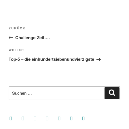
Beitragsnavigation
Vorheriger
ZURÜCK
Beitrag
Challenge-Zeit….
Nächster
WEITER
Beitrag
Top-5 – die einhundertsiebenundvierzigste
Suche
Suche
nach:
facebook
soundcloud
twitter
mastodon
instagram
threads
goodreads