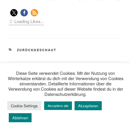
Loading Likes...
KATEGORIEN
ZURÜCKGESCHAUT
Diese Seite verwendet Cookies. Mit der Nutzung von
Beitragsnavigation
Wörterkatze erklärst du dich mit der Verwendung von Cookies
Vorheriger
ZURÜCK
einverstanden. Detaillierte Informationen über die
Verwendung von Cookies auf dieser Website findest du in der
Beitrag
Top-5 – die einhunderteinunddreißigste
Datenschutzerklärung.
Nächster
WEITER
Cookie Settings
Akzeptieren
Akzeptiere alle
Beitrag
Literatur-Quickie
Ablehnen