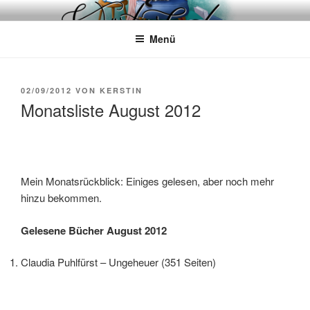
Zum
WÖRTERKATZE
Von Büchern erzählen
Inhalt
Menü
springen
VERÖFFENTLICHT
02/09/2012
VON
KERSTIN
AM
Monatsliste August 2012
Mein Monatsrückblick: Einiges gelesen, aber noch mehr
hinzu bekommen.
Gelesene Bücher August 2012
Claudia Puhlfürst – Ungeheuer (351 Seiten)