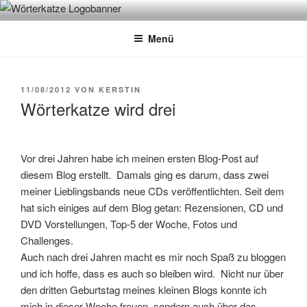
Zum
WÖRTERKATZE
Von Büchern erzählen
Inhalt
Menü
springen
VERÖFFENTLICHT
11/08/2012
VON
KERSTIN
AM
Wörterkatze wird drei
Vor drei Jahren habe ich meinen ersten Blog-Post auf
diesem Blog erstellt. Damals ging es darum, dass zwei
meiner Lieblingsbands neue CDs veröffentlichten. Seit dem
hat sich einiges auf dem Blog getan: Rezensionen, CD und
DVD Vorstellungen, Top-5 der Woche, Fotos und
Challenges.
Auch nach drei Jahren macht es mir noch Spaß zu bloggen
und ich hoffe, dass es auch so bleiben wird. Nicht nur über
den dritten Geburtstag meines kleinen Blogs konnte ich
mich in dieser Woche freuen, sondern auch über das