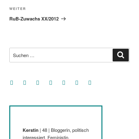
Nächster
WEITER
Beitrag
RuB-Zuwachs XX/2012
Suche
Suche
nach:
facebook
soundcloud
twitter
mastodon
instagram
threads
goodreads
Kerstin
| 48 | Bloggerin, politisch
interessiert, Feministin,