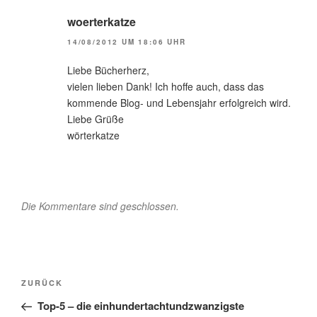
woerterkatze
14/08/2012 UM 18:06 UHR
Liebe Bücherherz,
vielen lieben Dank! Ich hoffe auch, dass das
kommende Blog- und Lebensjahr erfolgreich wird.
Liebe Grüße
wörterkatze
Die Kommentare sind geschlossen.
Beitragsnavigation
Vorheriger
ZURÜCK
Beitrag
Top-5 – die einhundertachtundzwanzigste