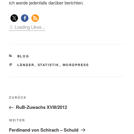
ich werde jedenfalls darüber berichten.
Loading Likes...
KATEGORIEN
BLOG
SCHLAGWÖRTER
LÄNDER
,
STATISTIK
,
WORDPRESS
Beitragsnavigation
Vorheriger
ZURÜCK
Beitrag
RuB-Zuwachs XVIII/2012
Nächster
WEITER
Beitrag
Ferdinand von Schirach – Schuld