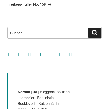
Beitrag
Freitags-Füller No. 159
Suche
Suche
nach:
facebook
soundcloud
twitter
mastodon
instagram
threads
goodreads
Kerstin
| 48 | Bloggerin, politisch
interessiert, Feministin,
Bookloverin, Katzennärrin,