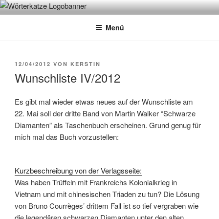
Zum
WÖRTERKATZE
Von Büchern erzählen
Inhalt
Menü
springen
VERÖFFENTLICHT
12/04/2012
VON
KERSTIN
AM
Wunschliste IV/2012
Es gibt mal wieder etwas neues auf der Wunschliste am
22. Mai soll der dritte Band von Martin Walker “Schwarze
Diamanten” als Taschenbuch erscheinen. Grund genug für
mich mal das Buch vorzustellen:
Kurzbeschreibung von der Verlagsseite:
Was haben Trüffeln mit Frankreichs Kolonialkrieg in
Vietnam und mit chinesischen Triaden zu tun? Die Lösung
von Bruno Courrèges’ drittem Fall ist so tief vergraben wie
die legendären schwarzen Diamanten unter den alten