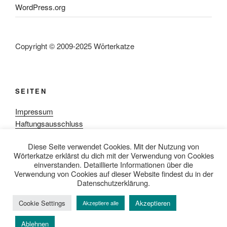
WordPress.org
Copyright © 2009-2025 Wörterkatze
SEITEN
Impressum
Haftungsausschluss
Datenschutzerklärung
Diese Seite verwendet Cookies. Mit der Nutzung von
Rezensionpolitik
Wörterkatze erklärst du dich mit der Verwendung von Cookies
Bewertungsschema
einverstanden. Detaillierte Informationen über die
Media-Kit
Verwendung von Cookies auf dieser Website findest du in der
Datenschutzerklärung.
Cookie Settings
Akzeptieren
Akzeptiere alle
Datenschutzerklärung
Mit Stolz präsentiert von WordPress
Ablehnen