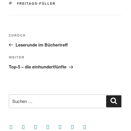
SCHLAGWÖRTER
FREITAGS-FÜLLER
Beitragsnavigation
Vorheriger
ZURÜCK
Beitrag
Leserunde im Büchertreff
Nächster
WEITER
Beitrag
Top-5 – die einhundertfünfte
Suche
Suche
nach:
facebook
soundcloud
twitter
mastodon
instagram
threads
goodreads