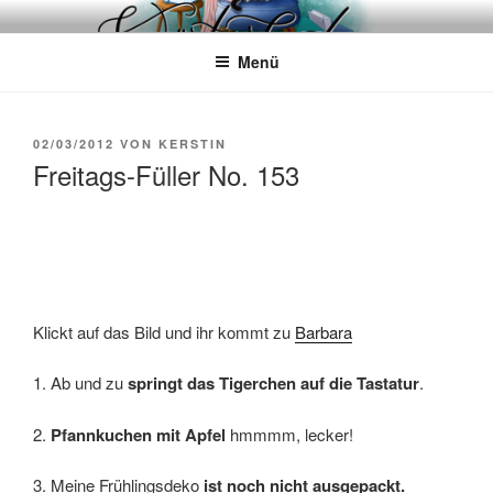
Zum
WÖRTERKATZE
Von Büchern erzählen
Inhalt
Menü
springen
VERÖFFENTLICHT
02/03/2012
VON
KERSTIN
AM
Freitags-Füller No. 153
Klickt auf das Bild und ihr kommt zu
Barbara
1. Ab und zu
springt das Tigerchen auf die Tastatur
.
2.
Pfannkuchen mit Apfel
hmmmm, lecker!
3. Meine Frühlingsdeko
ist noch nicht ausgepackt.