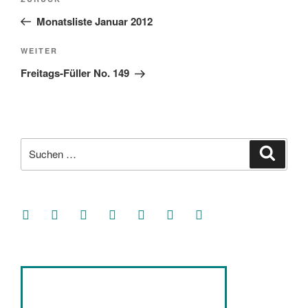
Vorheriger
Beitrag
Monatsliste Januar 2012
Nächster
WEITER
Beitrag
Freitags-Füller No. 149
Suche
Suche
nach:
facebook
soundcloud
twitter
mastodon
instagram
threads
goodreads