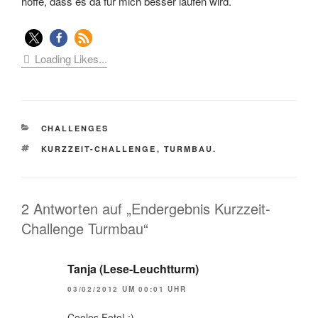
hoffe, dass es da für mich besser laufen wird.
Loading Likes...
KATEGORIEN
CHALLENGES
SCHLAGWÖRTER
KURZZEIT-CHALLENGE
,
TURMBAU.
2 Antworten auf „Endergebnis Kurzzeit-
Challenge Turmbau“
Tanja (Lese-Leuchtturm)
03/02/2012 UM 00:01 UHR
Cooles Foto! :)