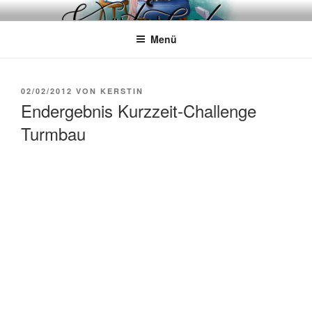
Zum
WÖRTERKATZE
Von Büchern erzählen
Inhalt
Menü
springen
VERÖFFENTLICHT
02/02/2012
VON
KERSTIN
AM
Endergebnis Kurzzeit-Challenge
Turmbau