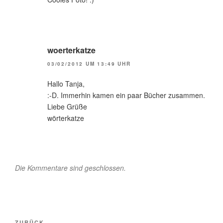
woerterkatze
03/02/2012 UM 13:49 UHR
Hallo Tanja,
:-D. Immerhin kamen ein paar Bücher zusammen.
Liebe Grüße
wörterkatze
Die Kommentare sind geschlossen.
Beitragsnavigation
ZURÜCK