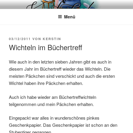
Zum
WÖRTERKATZE
Von Büchern erzählen
Inhalt
Menü
springen
VERÖFFENTLICHT
03/12/2011
VON
KERSTIN
AM
Wichteln im Büchertreff
Wie auch in den letzten sieben Jahren gibt es auch in
diesem Jahr im Büchertreff wieder das Wichteln. Die
meisten Päckchen sind verschickt und auch die ersten
Wichtel haben ihre Päckchen erhalten.
Auch ich habe wieder am Büchertreffwichteln
teilgenommen und mein Päckchen erhalten.
Eingepackt war alles in wunderschönes pinkes
Geschenkpapier. Das Geschenkpapier ist schon an den
Stubentiger gegangen.