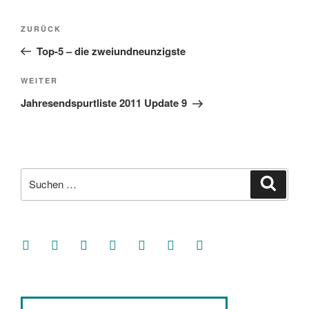
Beitragsnavigation
Vorheriger
ZURÜCK
Beitrag
Top-5 – die zweiundneunzigste
Nächster
WEITER
Beitrag
Jahresendspurtliste 2011 Update 9
Suche
Suche
nach:
facebook
soundcloud
twitter
mastodon
instagram
threads
goodreads