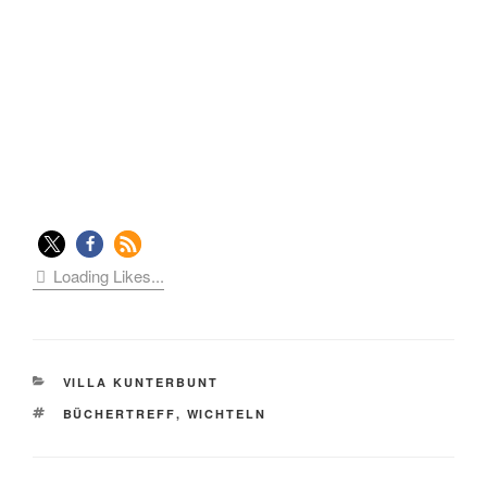
Loading Likes...
KATEGORIEN
VILLA KUNTERBUNT
SCHLAGWÖRTER
BÜCHERTREFF
,
WICHTELN