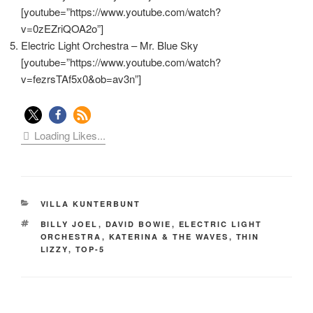
[youtube=”https://www.youtube.com/watch?
v=0zEZriQOA2o”]
Electric Light Orchestra – Mr. Blue Sky
[youtube=”https://www.youtube.com/watch?
v=fezrsTAf5x0&ob=av3n”]
Loading Likes...
KATEGORIEN
VILLA KUNTERBUNT
SCHLAGWÖRTER
BILLY JOEL
,
DAVID BOWIE
,
ELECTRIC LIGHT
ORCHESTRA
,
KATERINA & THE WAVES
,
THIN
LIZZY
,
TOP-5