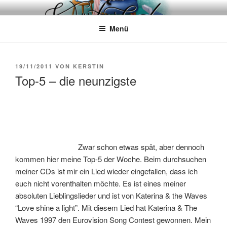
Zum
WÖRTERKATZE
Von Büchern erzählen
Inhalt
Menü
springen
VERÖFFENTLICHT
19/11/2011
VON
KERSTIN
AM
Top-5 – die neunzigste
Zwar schon etwas spät, aber dennoch
kommen hier meine Top-5 der Woche. Beim durchsuchen
meiner CDs ist mir ein Lied wieder eingefallen, dass ich
euch nicht vorenthalten möchte. Es ist eines meiner
absoluten Lieblingslieder und ist von Katerina & the Waves
“Love shine a light”. Mit diesem Lied hat Katerina & The
Waves 1997 den Eurovision Song Contest gewonnen. Mein