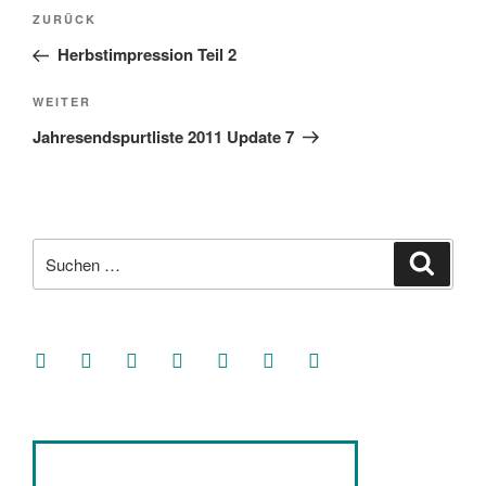
Beitragsnavigation
Vorheriger
ZURÜCK
Beitrag
Herbstimpression Teil 2
Nächster
WEITER
Beitrag
Jahresendspurtliste 2011 Update 7
Suche
Suche
nach:
facebook
soundcloud
twitter
mastodon
instagram
threads
goodreads