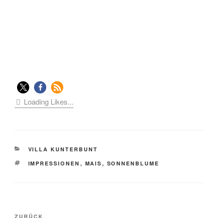
Loading Likes...
KATEGORIEN
VILLA KUNTERBUNT
SCHLAGWÖRTER
IMPRESSIONEN
,
MAIS
,
SONNENBLUME
Beitragsnavigation
Vorheriger
ZURÜCK