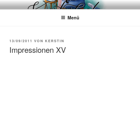
Zum
WÖRTERKATZE
Von Büchern erzählen
Inhalt
Menü
springen
VERÖFFENTLICHT
13/09/2011
VON
KERSTIN
AM
Impressionen XV