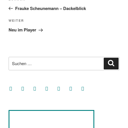
Beitrag
Frauke Scheunemann – Dackelblick
Nächster
WEITER
Beitrag
Neu im Player
Suche
Suche
nach:
facebook
soundcloud
twitter
mastodon
instagram
threads
goodreads