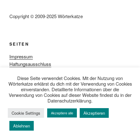
Copyright © 2009-2025 Wörterkatze
SEITEN
Impressum
Haftungsausschluss
Datenschutzerklärung
Diese Seite verwendet Cookies. Mit der Nutzung von
Rezensionpolitik
Wörterkatze erklärst du dich mit der Verwendung von Cookies
Bewertungsschema
einverstanden. Detaillierte Informationen über die
Media-Kit
Verwendung von Cookies auf dieser Website findest du in der
Datenschutzerklärung.
Cookie Settings
Akzeptieren
Akzeptiere alle
Datenschutzerklärung
Mit Stolz präsentiert von WordPress
Ablehnen