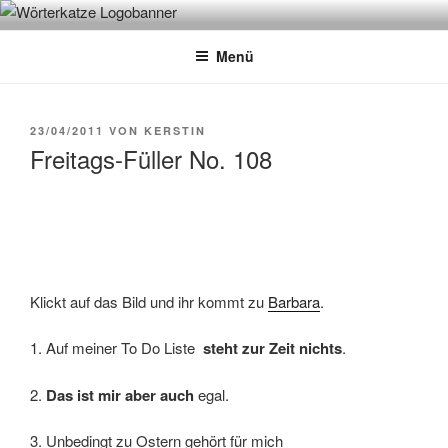
Zum
WÖRTERKATZE
Von Büchern erzählen
Inhalt
Menü
springen
VERÖFFENTLICHT
23/04/2011
VON
KERSTIN
AM
Freitags-Füller No. 108
Klickt auf das Bild und ihr kommt zu
Barbara
.
1. Auf meiner To Do Liste
steht zur Zeit nichts
.
2.
Das ist mir aber auch
egal.
3. Unbedingt zu Ostern gehört für mich