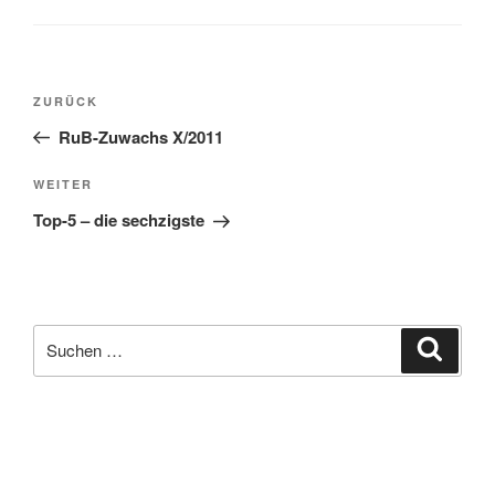
Beitragsnavigation
Vorheriger
ZURÜCK
Beitrag
RuB-Zuwachs X/2011
Nächster
WEITER
Beitrag
Top-5 – die sechzigste
Suche
Suche
nach:
facebook
soundcloud
twitter
mastodon
instagram
threads
goodreads