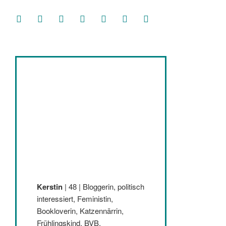
facebook
soundcloud
twitter
mastodon
instagram
threads
goodreads
Kerstin
| 48 | Bloggerin, politisch
interessiert, Feministin,
Bookloverin, Katzennärrin,
Frühlingskind, BVB,