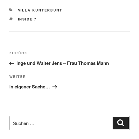
KATEGORIEN
VILLA KUNTERBUNT
SCHLAGWÖRTER
INSIDE 7
Beitragsnavigation
Vorheriger
ZURÜCK
Beitrag
Inge und Walter Jens – Frau Thomas Mann
Nächster
WEITER
Beitrag
In eigener Sache…
Suche
Suche
nach: