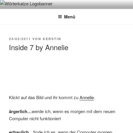
Zum
WÖRTERKATZE
Von Büchern erzählen
Inhalt
Menü
springen
VERÖFFENTLICHT
23/02/2011
VON
KERSTIN
AM
Inside 7 by Annelie
Klickt auf das Bild und ihr kommt zu
Annelie
.
ärgerlich…
werde ich, wenn es morgen mit dem neuen
Computer nicht funktioniert
erfreulich…
finde ich es, wenn der Computer morgen