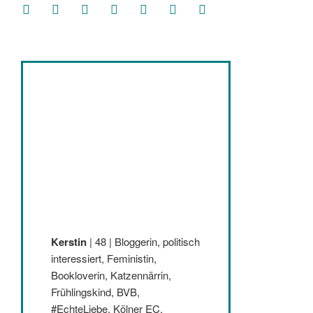
facebook
soundcloud
twitter
mastodon
instagram
threads
goodreads
Kerstin
| 48 | Bloggerin, politisch
interessiert, Feministin,
Bookloverin, Katzennärrin,
Frühlingskind, BVB,
#EchteLiebe, Kölner EC,