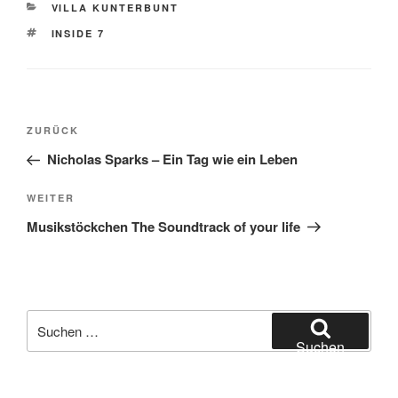
KATEGORIEN
VILLA KUNTERBUNT
SCHLAGWÖRTER
INSIDE 7
Beitragsnavigation
Vorheriger
ZURÜCK
Beitrag
Nicholas Sparks – Ein Tag wie ein Leben
Nächster
WEITER
Beitrag
Musikstöckchen The Soundtrack of your life
Suche
nach:
Suchen