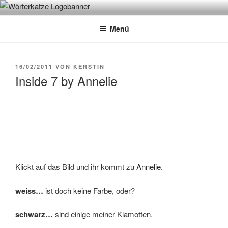
Zum
WÖRTERKATZE
Von Büchern erzählen
Inhalt
Menü
springen
VERÖFFENTLICHT
16/02/2011
VON
KERSTIN
AM
Inside 7 by Annelie
Klickt auf das Bild und ihr kommt zu
Annelie
.
weiss…
ist doch keine Farbe, oder?
schwarz…
sind einige meiner Klamotten.