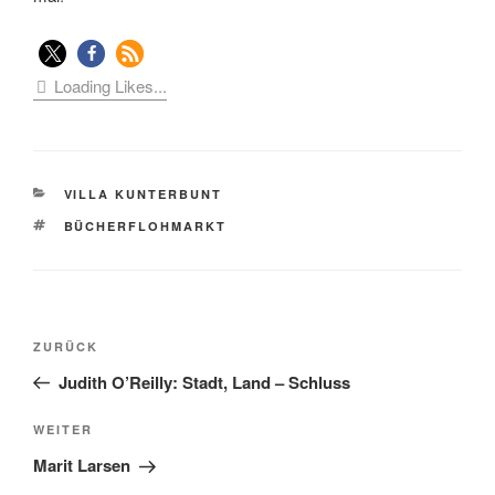
Loading Likes...
KATEGORIEN
VILLA KUNTERBUNT
SCHLAGWÖRTER
BÜCHERFLOHMARKT
Beitragsnavigation
Vorheriger
ZURÜCK
Beitrag
Judith O’Reilly: Stadt, Land – Schluss
Nächster
WEITER
Beitrag
Marit Larsen