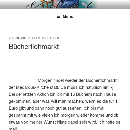
Zum
WÖRTERKATZE
Von Büchern erzählen
Inhalt
Menü
springen
VERÖFFENTLICHT
27/08/2009
VON
KERSTIN
AM
Bücherflohmarkt
Morgen findet wieder der Bücherflohmarkt
der Medardus-Kirche statt. Da muss ich natürlich hin :-).
Bei der letzten Aktion bin ich mit 15 Büchern nach Hause
gekommen, aber was will man machen, wenn es die für 1
Euro gibt und dann noch gut aussehen. Ich bin mal
gespannt mit wie vielen ich morgen wieder komme und ob
etwas von meiner Wunschliste dabei sein wird. Ich hoffe es
mal!