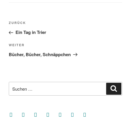
Beitragsnavigation
Vorheriger
ZURÜCK
Beitrag
Ein Tag in Trier
Nächster
WEITER
Beitrag
Bücher, Bücher, Schnäppchen
Suche
Suche
nach:
facebook
soundcloud
twitter
mastodon
instagram
threads
goodreads