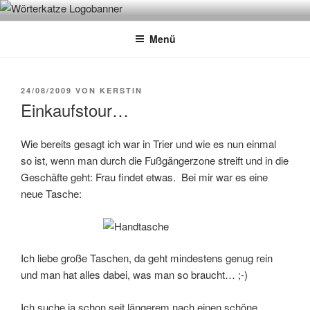
Zum
WÖRTERKATZE
Von Büchern erzählen
Inhalt
Menü
springen
VERÖFFENTLICHT
24/08/2009
VON
KERSTIN
AM
Einkaufstour…
Wie bereits gesagt ich war in Trier und wie es nun einmal
so ist, wenn man durch die Fußgängerzone streift und in die
Geschäfte geht: Frau findet etwas. Bei mir war es eine
neue Tasche:
Ich liebe große Taschen, da geht mindestens genug rein
und man hat alles dabei, was man so braucht… ;-)
Ich suche ja schon seit längerem nach einen schöne