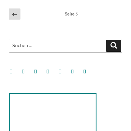
Seitennummerierung
Vorherige
Seite
5
Seite
der
Beiträge
Suche
Suche
nach:
facebook
soundcloud
twitter
mastodon
instagram
threads
goodreads