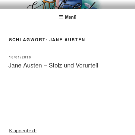
Zum
WÖRTERKATZE
Von Büchern erzählen
Inhalt
Menü
springen
SCHLAGWORT:
JANE AUSTEN
VERÖFFENTLICHT
18/01/2010
AM
Jane Austen – Stolz und Vorurteil
Klappentext: