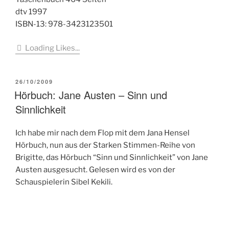
dtv 1997
ISBN-13: 978-3423123501
Loading Likes...
VERÖFFENTLICHT
26/10/2009
AM
Hörbuch: Jane Austen – Sinn und
Sinnlichkeit
Ich habe mir nach dem Flop mit dem Jana Hensel
Hörbuch, nun aus der Starken Stimmen-Reihe von
Brigitte, das Hörbuch “Sinn und Sinnlichkeit” von Jane
Austen ausgesucht. Gelesen wird es von der
Schauspielerin Sibel Kekili.