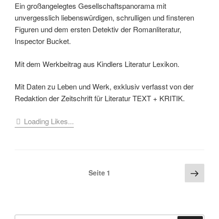
Ein großangelegtes Gesellschaftspanorama mit
unvergesslich liebenswürdigen, schrulligen und finsteren
Figuren und dem ersten Detektiv der Romanliteratur,
Inspector Bucket.
Mit dem Werkbeitrag aus Kindlers Literatur Lexikon.
Mit Daten zu Leben und Werk, exklusiv verfasst von der
Redaktion der Zeitschrift für Literatur TEXT + KRITIK.
Loading Likes...
Seitennummerierung
Näch
Seite
1
Seite
der
Beiträge