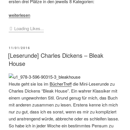
ersten drei Plätze in den jeweils 8 Kategorien:
„Das
weiterlesen
sind
Loading Likes...
die
Büchertreff-
Leserlieblinge
VERÖFFENTLICHT
11/01/2016
2015“
AM
[Leserunde] Charles Dickens – Bleak
House
Heute geht sie los im
BücherTreff
die Mini-Leserunde zu
Charles Dickens “Bleak House”. Ein wahrer Klassiker mit
einem ungewohnten Stil. Grund genug für mich, das Buch
mit anderen zusammen zu lesen. Erstens kenne ich mich
nur zu gut, dass ich es sonst, wenn es mir zu kompliziert
und anstrengend würde, abbreche oder es schleifen lasse.
So habe ich in jeder Woche ein bestimmtes Pensum zu