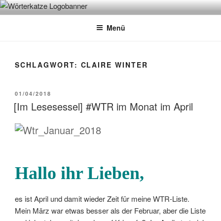
Zum
WÖRTERKATZE
Von Büchern erzählen
Inhalt
Menü
springen
SCHLAGWORT:
CLAIRE WINTER
VERÖFFENTLICHT
01/04/2018
AM
[Im Lesesessel] #WTR im Monat im April
Hallo ihr Lieben,
es ist April und damit wieder Zeit für meine WTR-Liste.
Mein März war etwas besser als der Februar, aber die Liste