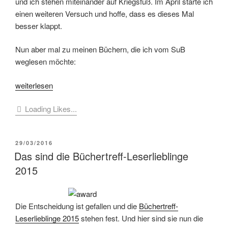
und ich stehen miteinander auf Kriegsfuß. Im April starte ich
einen weiteren Versuch und hoffe, dass es dieses Mal
besser klappt.
Nun aber mal zu meinen Büchern, die ich vom SuB
weglesen möchte:
„[Im
weiterlesen
Lesesessel]
Loading Likes...
#WTR
im
Monat
VERÖFFENTLICHT
29/03/2016
im
AM
Das sind die Büchertreff-Leserlieblinge
April“
2015
Die Entscheidung ist gefallen und die
Büchertreff-
Leserlieblinge 2015
stehen fest. Und hier sind sie nun die