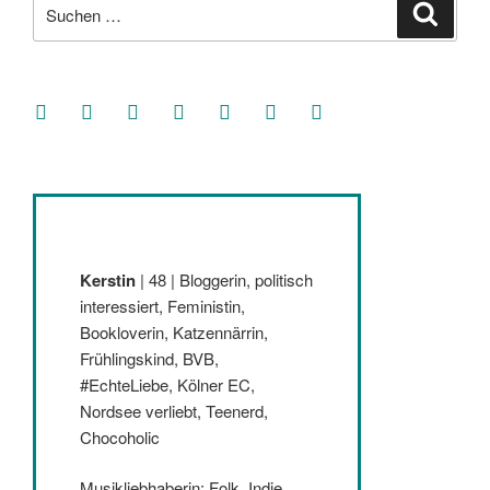
Suche
Suche
nach:
facebook
soundcloud
twitter
mastodon
instagram
threads
goodreads
Kerstin
| 48 | Bloggerin, politisch
interessiert, Feministin,
Bookloverin, Katzennärrin,
Frühlingskind, BVB,
#EchteLiebe, Kölner EC,
Nordsee verliebt, Teenerd,
Chocoholic
Musikliebhaberin: Folk, Indie,