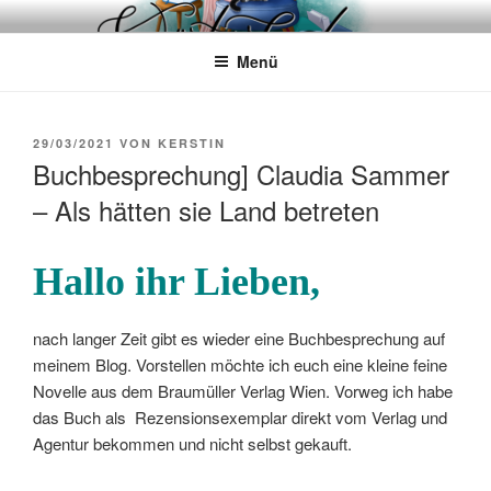
Zum
WÖRTERKATZE
Von Büchern erzählen
Inhalt
Menü
springen
VERÖFFENTLICHT
29/03/2021
VON
KERSTIN
AM
Buchbesprechung] Claudia Sammer
– Als hätten sie Land betreten
Hallo ihr Lieben,
nach langer Zeit gibt es wieder eine Buchbesprechung auf
meinem Blog. Vorstellen möchte ich euch eine kleine feine
Novelle aus dem Braumüller Verlag Wien. Vorweg ich habe
das Buch als Rezensionsexemplar direkt vom Verlag und
Agentur bekommen und nicht selbst gekauft.