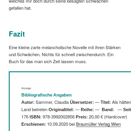
welches mir doch durch seine besagten Schwächen
gefallen hat.
Fazit
Eine kleine zarte melancholische Novelle mit ihren Stärken
und Schwächen. Nichts für schnell zwischendurch. Ein
Buch für das man sich Zeit lassen muss.
Anzeige
Bibliografische Angaben
Sammer, Claudia
—
Als hätten
Autor:
Übersetzer:
Titel:
Land betreten
—
—
—
Originaltitel:
Reihe:
Band:
Sei
176
:
978-3992002856
20,00 € (Hardcover)
ISBN
Preis:
10.09.2020 bei
Braumüller Verlag Wien
Erschienen: