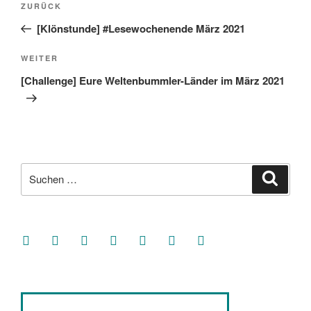
Vorheriger
ZURÜCK
Beitrag
[Klönstunde] #Lesewochenende März 2021
Nächster
WEITER
Beitrag
[Challenge] Eure Weltenbummler-Länder im März 2021
Suche
Suche
nach:
facebook
soundcloud
twitter
mastodon
instagram
threads
goodreads