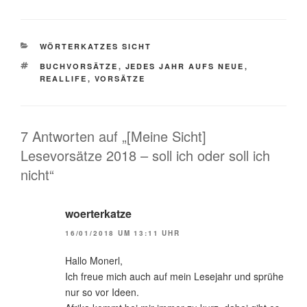
KATEGORIEN
WÖRTERKATZES SICHT
SCHLAGWÖRTER
BUCHVORSÄTZE
,
JEDES JAHR AUFS NEUE
,
REALLIFE
,
VORSÄTZE
7 Antworten auf „[Meine Sicht]
Lesevorsätze 2018 – soll ich oder soll ich
nicht“
woerterkatze
16/01/2018 UM 13:11 UHR
Hallo Monerl,
Ich freue mich auch auf mein Lesejahr und sprühe
nur so vor Ideen.