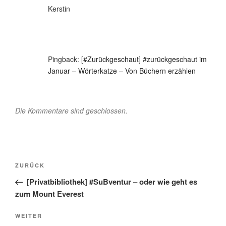
Kerstin
Pingback:
[#Zurückgeschaut] #zurückgeschaut im
Januar – Wörterkatze – Von Büchern erzählen
Die Kommentare sind geschlossen.
Beitragsnavigation
Vorheriger
ZURÜCK
Beitrag
[Privatbibliothek] #SuBventur – oder wie geht es
zum Mount Everest
Nächster
WEITER