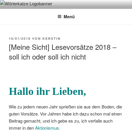
Zum
WÖRTERKATZE
Von Büchern erzählen
Inhalt
Menü
springen
VERÖFFENTLICHT
16/01/2018
VON
KERSTIN
AM
[Meine Sicht] Lesevorsätze 2018 –
soll ich oder soll ich nicht
Hallo ihr Lieben,
Wie zu jedem neuen Jahr sprießen sie aus dem Boden, die
guten Vorsätze. Vor Jahren habe ich dazu schon mal einen
Beitrag gemacht, und ich gebe es zu, ich verfalle auch
immer in den
Aktionismus
.