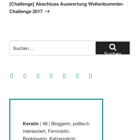
Beitrag
[Challenge] Abschluss Auswertung Weltenbummler-
Challenge 2017
Suche
nach:
Suchen
facebook
soundcloud
twitter
mastodon
instagram
threads
goodreads
Kerstin
| 48 | Bloggerin, politisch
interessiert, Feministin,
Bookloverin, Katzennärrin,