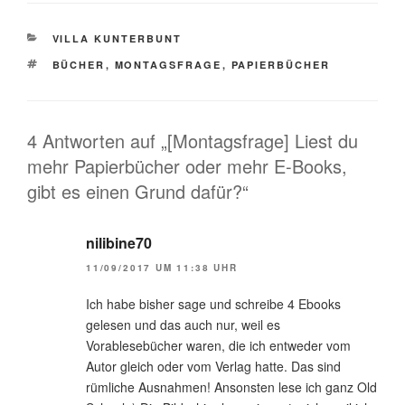
KATEGORIEN
VILLA KUNTERBUNT
SCHLAGWÖRTER
BÜCHER
,
MONTAGSFRAGE
,
PAPIERBÜCHER
4 Antworten auf „[Montagsfrage] Liest du
mehr Papierbücher oder mehr E-Books,
gibt es einen Grund dafür?“
nilibine70
11/09/2017 UM 11:38 UHR
Ich habe bisher sage und schreibe 4 Ebooks
gelesen und das auch nur, weil es
Vorablesebücher waren, die ich entweder vom
Autor gleich oder vom Verlag hatte. Das sind
rümliche Ausnahmen! Ansonsten lese ich ganz Old