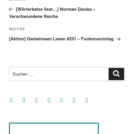
Beitrag
[Wörterkatze liest…] Norman Davies –
Verschwundene Reiche
Nächster
WEITER
Beitrag
[Aktion] Gemeinsam Lesen #231 – Funkensonntag
Suche
Suche
nach:
facebook
soundcloud
twitter
mastodon
instagram
threads
goodreads