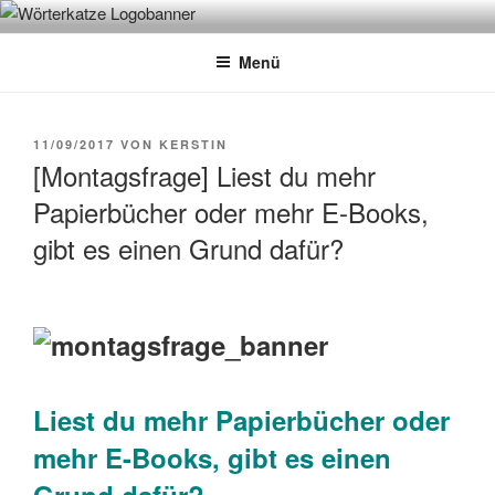
Zum
WÖRTERKATZE
Von Büchern erzählen
Inhalt
Menü
springen
VERÖFFENTLICHT
11/09/2017
VON
KERSTIN
AM
[Montagsfrage] Liest du mehr
Papierbücher oder mehr E-Books,
gibt es einen Grund dafür?
Liest du mehr Papierbücher oder
mehr E-Books, gibt es einen