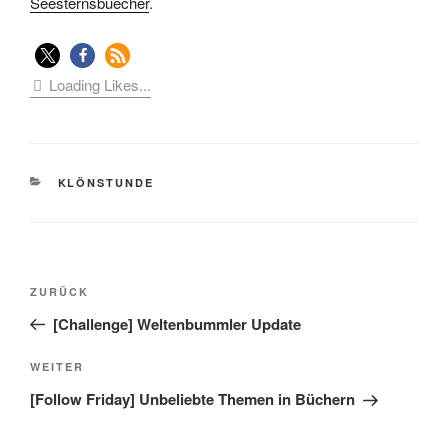
Seesternsbuecher
.
Loading Likes...
KATEGORIEN
KLÖNSTUNDE
Beitragsnavigation
Vorheriger
ZURÜCK
Beitrag
[Challenge] Weltenbummler Update
Nächster
WEITER
Beitrag
[Follow Friday] Unbeliebte Themen in Büchern