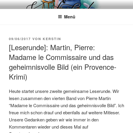
Zum
WÖRTERKATZE
Von Büchern erzählen
Inhalt
Menü
springen
VERÖFFENTLICHT
09/06/2017
VON
KERSTIN
AM
[Leserunde]: Martin, Pierre:
Madame le Commissaire und das
geheimnisvolle Bild (ein Provence-
Krimi)
Heute startet unsere zweite gemeinsame Leserunde. Wir
lesen zusammen den vierten Band von Pierre Martin
“Madame le Commissaire und das geheimnisvolle Bild”. Ich
freue mich schon drauf und ebenfalls auf weitere Mitleser.
Unsere Gedanken geben wir wie immer in den
Kommentaren wieder und dieses Mal auf