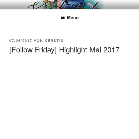
Zum
WÖRTERKATZE
Von Büchern erzählen
Inhalt
Menü
springen
VERÖFFENTLICHT
07/06/2017
VON
KERSTIN
AM
[Follow Friday] Highlight Mai 2017