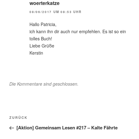
woerterkatze
08/06/2017 UM 08:53 UHR
Hallo Patricia,
ich kann ihn dir auch nur empfehlen. Es ist so ein
tolles Buch!
Liebe Grüße
Kerstin
Die Kommentare sind geschlossen.
Beitragsnavigation
Vorheriger
ZURÜCK
Beitrag
[Aktion] Gemeinsam Lesen #217 – Kalte Fährte