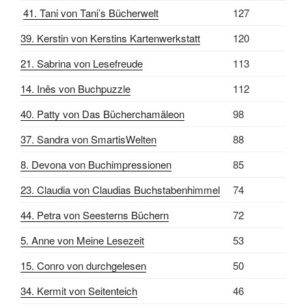
41. Tani von Tani’s Bücherwelt
127
39. Kerstin von Kerstins Kartenwerkstatt
120
21. Sabrina von Lesefreude
113
14. Inês von Buchpuzzle
112
40. Patty von Das Bücherchamäleon
98
37. Sandra von SmartisWelten
88
8. Devona von Buchimpressionen
85
23. Claudia von Claudias Buchstabenhimmel
74
44. Petra von Seesterns Büchern
72
5. Anne von Meine Lesezeit
53
15. Conro von durchgelesen
50
34. Kermit von Seitenteich
46