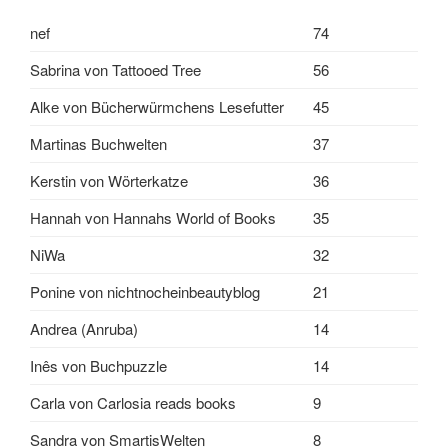
nef
74
Sabrina von Tattooed Tree
56
Alke von Bücherwürmchens Lesefutter
45
Martinas Buchwelten
37
Kerstin von Wörterkatze
36
Hannah von Hannahs World of Books
35
NiWa
32
Ponine von nichtnocheinbeautyblog
21
Andrea (Anruba)
14
Inês von Buchpuzzle
14
Carla von Carlosia reads books
9
Sandra von SmartisWelten
8