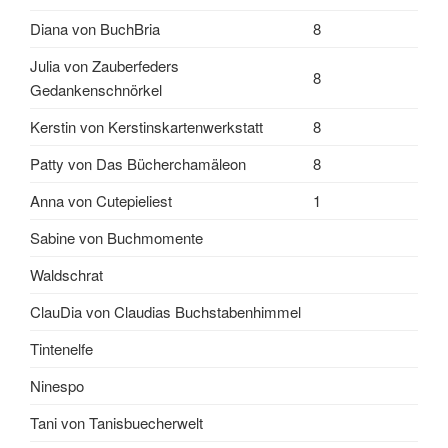
Diana von BuchBria
8
Julia von Zauberfeders
8
Gedankenschnörkel
Kerstin von Kerstinskartenwerkstatt
8
Patty von Das Bücherchamäleon
8
Anna von Cutepieliest
1
Sabine von Buchmomente
Waldschrat
ClauDia von Claudias Buchstabenhimmel
Tintenelfe
Ninespo
Tani von Tanisbuecherwelt