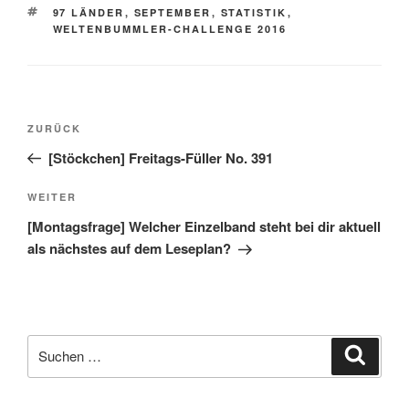
SCHLAGWÖRTER
97 LÄNDER
,
SEPTEMBER
,
STATISTIK
,
WELTENBUMMLER-CHALLENGE 2016
Beitragsnavigation
Vorheriger
ZURÜCK
Beitrag
[Stöckchen] Freitags-Füller No. 391
Nächster
WEITER
Beitrag
[Montagsfrage] Welcher Einzelband steht bei dir aktuell
als nächstes auf dem Leseplan?
Suche
Suche
nach: