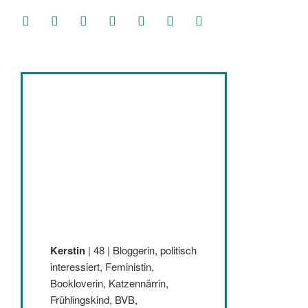
facebook
soundcloud
twitter
mastodon
instagram
threads
goodreads
Kerstin
| 48 | Bloggerin, politisch
interessiert, Feministin,
Bookloverin, Katzennärrin,
Frühlingskind, BVB,