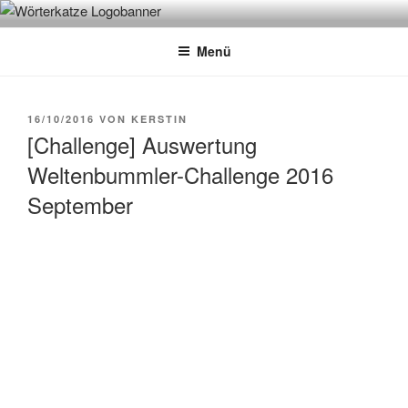
Zum
WÖRTERKATZE
Von Büchern erzählen
Inhalt
Menü
springen
VERÖFFENTLICHT
16/10/2016
VON
KERSTIN
AM
[Challenge] Auswertung
Weltenbummler-Challenge 2016
September