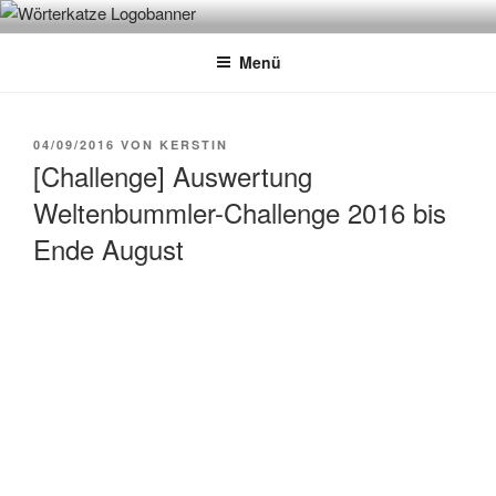
Zum
WÖRTERKATZE
Von Büchern erzählen
Inhalt
Menü
springen
VERÖFFENTLICHT
04/09/2016
VON
KERSTIN
AM
[Challenge] Auswertung
Weltenbummler-Challenge 2016 bis
Ende August