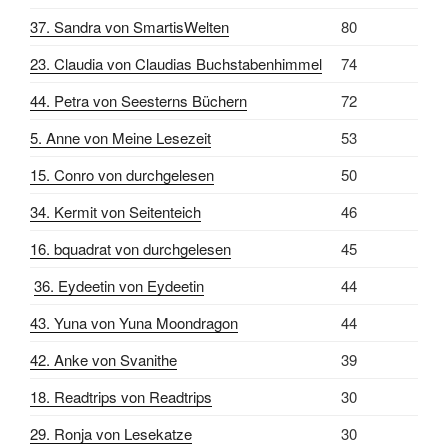
37. Sandra von SmartisWelten
80
23. Claudia von Claudias Buchstabenhimmel
74
44. Petra von Seesterns Büchern
72
5. Anne von Meine Lesezeit
53
15. Conro von durchgelesen
50
34. Kermit von Seitenteich
46
16. bquadrat von durchgelesen
45
36. Eydeetin von Eydeetin
44
43. Yuna von Yuna Moondragon
44
42. Anke von Svanithe
39
18. Readtrips von Readtrips
30
29. Ronja von Lesekatze
30