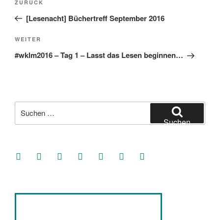
Vorheriger
ZURÜCK
Beitrag
[Lesenacht] Büchertreff September 2016
Nächster
WEITER
Beitrag
#wklm2016 – Tag 1 – Lasst das Lesen beginnen…
Suche
nach:
Suchen
facebook
soundcloud
twitter
mastodon
instagram
threads
goodreads