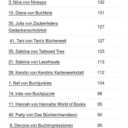
3. Nina von Ninespo
132
10. Diana von Buchbria
131
30. Julia von Zauberfeders
127
Gedankenschnörkel
41. Tani von Tani’s Bücherwelt
127
35. Sabrina von Tattooed Tree
123
21. Sabrina von Lesefreude
113
39. Kerstin von Kerstins Kartenwerkstatt
112
1. Nef von Buchjunkies
104
14. Inês von Buchpuzzle
98
11. Hannah von Hannahs World of Books
95
40. Patty von Das Bücherchamäleon
90
8. Devona von Buchimpressionen
85