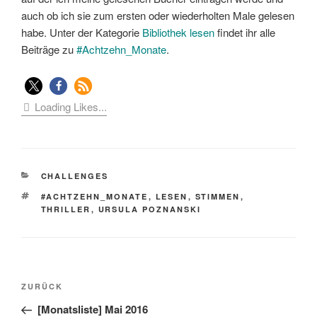
auch ob ich sie zum ersten oder wiederholten Male gelesen
habe. Unter der Kategorie
Bibliothek lesen
findet ihr alle
Beiträge zu
#Achtzehn_Monate
.
Loading Likes...
KATEGORIEN
CHALLENGES
SCHLAGWÖRTER
#ACHTZEHN_MONATE
,
LESEN
,
STIMMEN
,
THRILLER
,
URSULA POZNANSKI
Beitragsnavigation
Vorheriger
ZURÜCK
Beitrag
[Monatsliste] Mai 2016