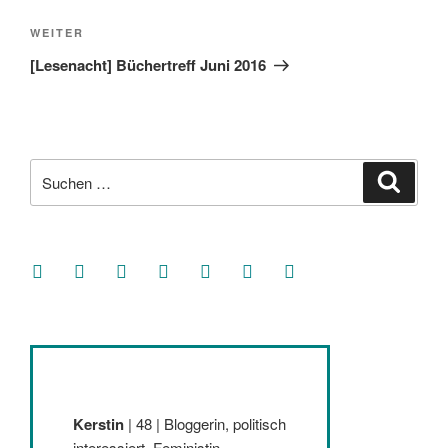
Nächster
WEITER
Beitrag
[Lesenacht] Büchertreff Juni 2016
Suche
Suche
nach:
facebook
soundcloud
twitter
mastodon
instagram
threads
goodreads
Kerstin
| 48 | Bloggerin, politisch
interessiert, Feministin,