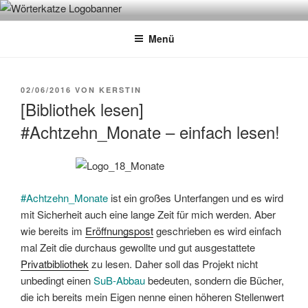
Zum
WÖRTERKATZE
Von Büchern erzählen
Inhalt
Menü
springen
VERÖFFENTLICHT
02/06/2016
VON
KERSTIN
AM
[Bibliothek lesen]
#Achtzehn_Monate – einfach lesen!
#Achtzehn_Monate
ist ein großes Unterfangen und es wird
mit Sicherheit auch eine lange Zeit für mich werden. Aber
wie bereits im
Eröffnungspost
geschrieben es wird einfach
mal Zeit die durchaus gewollte und gut ausgestattete
Privatbibliothek
zu lesen. Daher soll das Projekt nicht
unbedingt einen
SuB-Abbau
bedeuten, sondern die Bücher,
die ich bereits mein Eigen nenne einen höheren Stellenwert