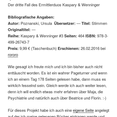
Der dritte Fall des Ermittlerduos Kaspary & Wenninger
Bibliografische Angaben:
Autor:
Poznanski, Ursula
Übersetzer:
—
Titel:
Stimmen
Originaltitel:
—
Reihe:
Kaspary & Wenninger #3
Seiten:
464
ISBN:
978-3-
499-26743-7
Preis:
9,99 € (Taschenbuch)
Erschienen:
26.02.2016 bei
rororo
Wie gesagt ich freute mich und ich bin bisher auch nicht
enttäuscht worden. Es ist ein wahrer Pageturner und wenn
ich an einem Tag 178 Seiten gelesen habe, dann muss es
wirklich fesselnd sein. Gleich werde ich auch weiter lesen,
denn ich will endlich etwas mehr erfahren über Maja, die
Psychiatrie und natürlich auch über Beatrice und Florin. :-)
Für dieses Projekt habe ich auch eine
eigene Seite
angelegt
auf der ich meine gelesenen Bücher eintragen werde und