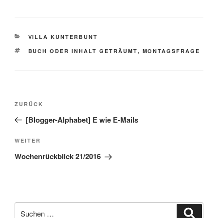
KATEGORIEN
VILLA KUNTERBUNT
SCHLAGWÖRTER
BUCH ODER INHALT GETRÄUMT
,
MONTAGSFRAGE
Beitragsnavigation
Vorheriger
ZURÜCK
Beitrag
[Blogger-Alphabet] E wie E-Mails
Nächster
WEITER
Beitrag
Wochenrückblick 21/2016
Suche
Suche