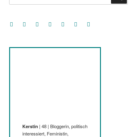
nach:
facebook
soundcloud
twitter
mastodon
instagram
threads
goodreads
Kerstin
| 48 | Bloggerin, politisch
interessiert, Feministin,