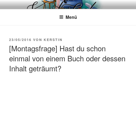
Zum
WÖRTERKATZE
Von Büchern erzählen
Inhalt
Menü
springen
VERÖFFENTLICHT
23/05/2016
VON
KERSTIN
AM
[Montagsfrage] Hast du schon
einmal von einem Buch oder dessen
Inhalt geträumt?