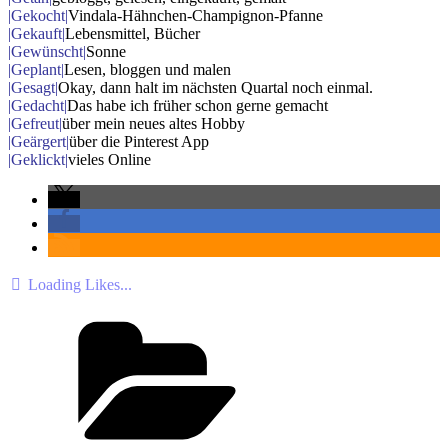
|Gekocht|
Vindala-Hähnchen-Champignon-Pfanne
|Gekauft|
Lebensmittel, Bücher
|Gewünscht|
Sonne
|Geplant|
Lesen, bloggen und malen
|Gesagt|
Okay, dann halt im nächsten Quartal noch einmal.
|Gedacht|
Das habe ich früher schon gerne gemacht
|Gefreut|
über mein neues altes Hobby
|Geärgert|
über die Pinterest App
|Geklickt|
vieles Online
Loading Likes...
Kategorien