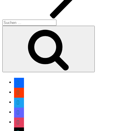
Suche
nach:
Suchen
facebook
soundcloud
twitter
mastodon
instagram
threads