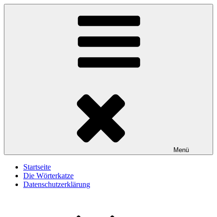
Zum
Wörterkatze
Von Büchern erzählen
Inhalt
springen
Menü
Startseite
Die Wörterkatze
Datenschutzerklärung