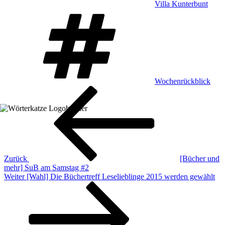
Villa Kunterbunt
Schlagwörter
Wochenrückblick
Beitragsnavigation
Vorheriger
Beitrag
Zurück
[Bücher und
mehr] SuB am Samstag #2
Nächster
Weiter
[Wahl] Die Büchertreff Leselieblinge 2015 werden gewählt
Beitrag