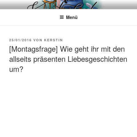
Zum
WÖRTERKATZE
Von Büchern erzählen
Inhalt
Menü
springen
VERÖFFENTLICHT
25/01/2016
VON
KERSTIN
AM
[Montagsfrage] Wie geht ihr mit den
allseits präsenten Liebesgeschichten
um?