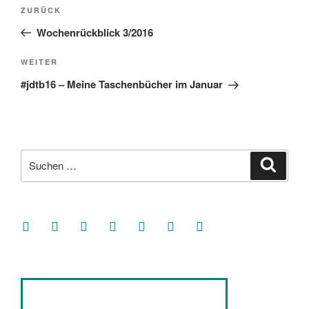
Beitragsnavigation
Vorheriger
ZURÜCK
Beitrag
Wochenrückblick 3/2016
Nächster
WEITER
Beitrag
#jdtb16 – Meine Taschenbücher im Januar
Suche
Suche
nach:
facebook
soundcloud
twitter
mastodon
instagram
threads
goodreads