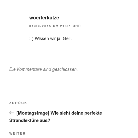
woerterkatze
01/09/2015 UM 21:51 UHR
:-) Wissen wir ja! Gell.
Die Kommentare sind geschlossen.
Beitragsnavigation
Vorheriger
ZURÜCK
Beitrag
[Montagsfrage] Wie sieht deine perfekte
Strandlektüre aus?
Nächster
WEITER