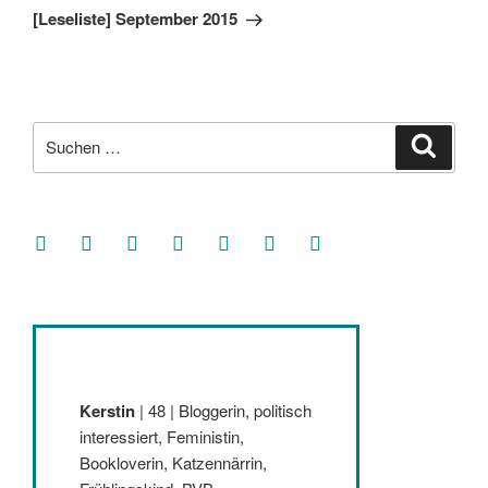
Beitrag
[Leseliste] September 2015
Suche
Suche
nach:
facebook
soundcloud
twitter
mastodon
instagram
threads
goodreads
Kerstin
| 48 | Bloggerin, politisch
interessiert, Feministin,
Bookloverin, Katzennärrin,