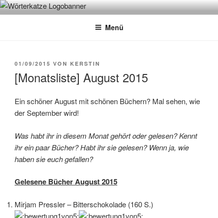
Zum
WÖRTERKATZE
Von Büchern erzählen
Inhalt
Menü
springen
VERÖFFENTLICHT
01/09/2015
VON
KERSTIN
AM
[Monatsliste] August 2015
Ein schöner August mit schönen Büchern? Mal sehen, wie
der September wird!
Was habt ihr in diesem Monat gehört oder gelesen? Kennt
ihr ein paar Bücher? Habt ihr sie gelesen? Wenn ja, wie
haben sie euch gefallen?
Gelesene Bücher August 2015
Mirjam Pressler – Bitterschokolade (160 S.)