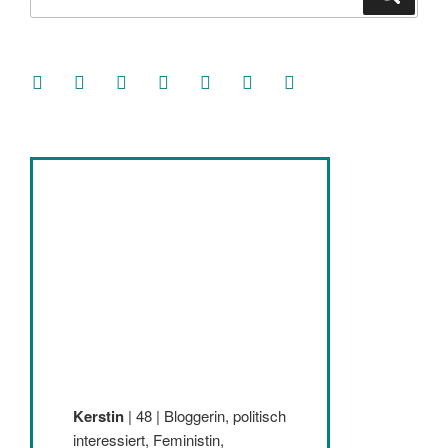
nach:
facebook
soundcloud
twitter
mastodon
instagram
threads
goodreads
Kerstin
| 48 | Bloggerin, politisch
interessiert, Feministin,