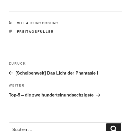
KATEGORIEN
VILLA KUNTERBUNT
SCHLAGWÖRTER
FREITAGSFÜLLER
Beitragsnavigation
Vorheriger
ZURÜCK
Beitrag
[Scheibenwelt] Das Licht der Phantasie I
Nächster
WEITER
Beitrag
Top-5 – die zweihunderteinundsechzigste
Suche
Suche