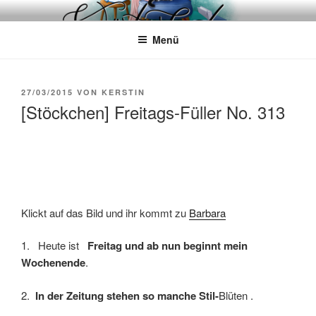
Zum
WÖRTERKATZE
Von Büchern erzählen
Inhalt
Menü
springen
VERÖFFENTLICHT
27/03/2015
VON
KERSTIN
AM
[Stöckchen] Freitags-Füller No. 313
Klickt auf das Bild und ihr kommt zu
Barbara
1. Heute ist
Freitag und ab nun beginnt mein
Wochenende
.
2.
In der Zeitung stehen so manche Stil-
Blüten .