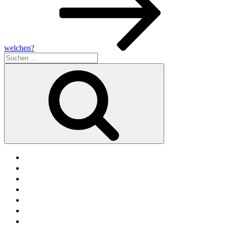
welchen?
Suche
nach:
Suchen
facebook
soundcloud
twitter
mastodon
instagram
threads
goodreads