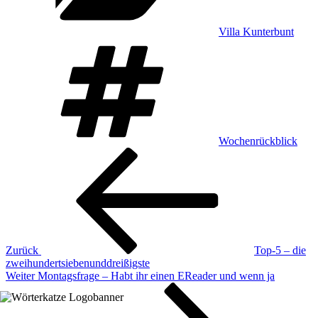
Villa Kunterbunt
Schlagwörter
Wochenrückblick
Beitragsnavigation
Vorheriger
Beitrag
Zurück
Top-5 – die
zweihundertsiebenunddreißigste
Nächster
Weiter
Montagsfrage – Habt ihr einen EReader und wenn ja
Beitrag