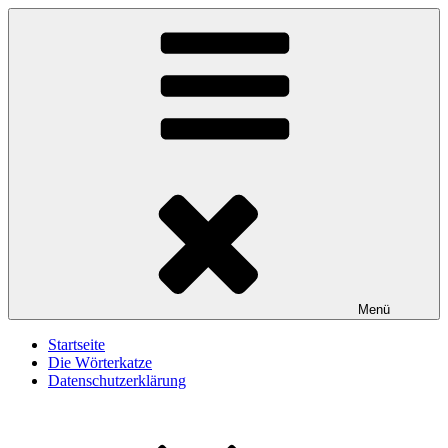
Zum
Wörterkatze
Von Büchern erzählen
Inhalt
springen
Menü
Startseite
Die Wörterkatze
Datenschutzerklärung