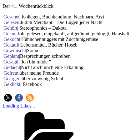
Der 41. Wochenrückblick.
|Gesehen|
Kollegen, Buchhandlung, Nachbarn, Arzt
|Gelesen|
Judith Merchant – Die Lügen jener Nacht
|Gehört|
Stereophonics – Dakota
|Getan|
Job, gelesen, eingekauft, aufgeräumt, gebloggt, Haushalt
|Gekocht|
Hähnchennuggets mit Zucchinigemüse
|Gekauft|
Lebensmittel, Bücher, Hoseb
|Gewünscht|
Sonne
|Geplant|
Besprechungen schreiben
|Gesagt|
“Ich bin müde.”
|Gedacht|
Nicht auch noch eine Erkältung.
|Gefreut|
über meine Freunde
|Geärgert|
über zu wenig Schlaf
|Geklickt|
Facebook
Loading Likes...
Kategorien