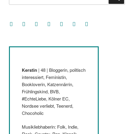
nach:
facebook
soundcloud
twitter
mastodon
instagram
threads
goodreads
Kerstin
| 48 | Bloggerin, politisch
interessiert, Feministin,
Bookloverin, Katzennärrin,
Frühlingskind, BVB,
#EchteLiebe, Kölner EC,
Nordsee verliebt, Teenerd,
Chocoholic
Musikliebhaberin: Folk, Indie,
Rock, Country, Pop, Klassik