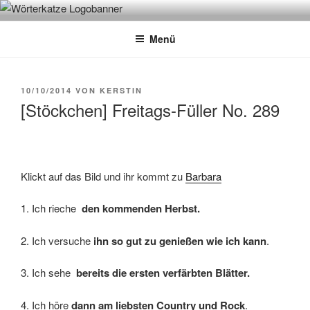
Zum
WÖRTERKATZE
Von Büchern erzählen
Inhalt
Menü
springen
VERÖFFENTLICHT
10/10/2014
VON
KERSTIN
AM
[Stöckchen] Freitags-Füller No. 289
Klickt auf das Bild und ihr kommt zu
Barbara
1. Ich rieche
den kommenden Herbst.
2. Ich versuche
ihn so gut zu genießen wie ich kann
.
3. Ich sehe
bereits die ersten verfärbten Blätter.
4. Ich höre
dann am liebsten Country und Rock
.