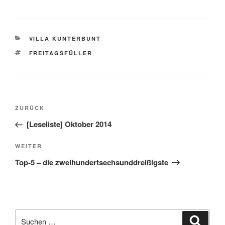
KATEGORIEN
VILLA KUNTERBUNT
SCHLAGWÖRTER
FREITAGSFÜLLER
Beitragsnavigation
Vorheriger
ZURÜCK
Beitrag
[Leseliste] Oktober 2014
Nächster
WEITER
Beitrag
Top-5 – die zweihundertsechsunddreißigste
Suche
Suche