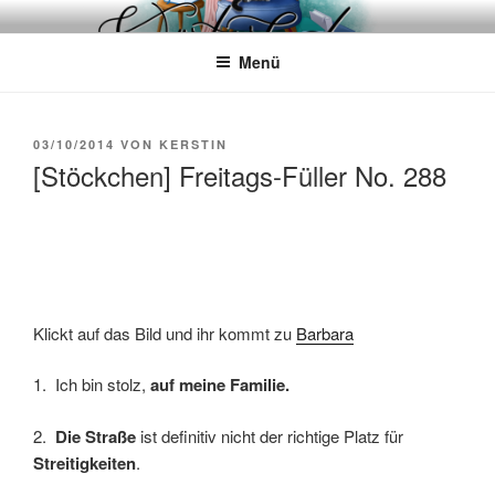
Zum
WÖRTERKATZE
Von Büchern erzählen
Inhalt
Menü
springen
VERÖFFENTLICHT
03/10/2014
VON
KERSTIN
AM
[Stöckchen] Freitags-Füller No. 288
Klickt auf das Bild und ihr kommt zu
Barbara
1. Ich bin stolz,
auf meine Familie.
2.
Die Straße
ist definitiv nicht der richtige Platz für
Streitigkeiten
.