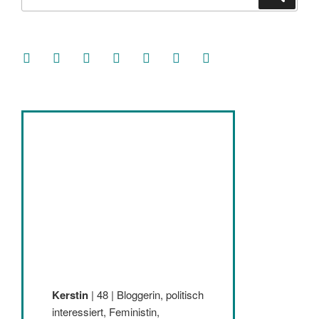
nach:
facebook
soundcloud
twitter
mastodon
instagram
threads
goodreads
Kerstin
| 48 | Bloggerin, politisch
interessiert, Feministin,