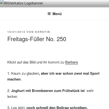
Zum
WÖRTERKATZE
Von Büchern erzählen
Inhalt
Menü
springen
VERÖFFENTLICHT
10/01/2014
VON
KERSTIN
AM
Freitags-Füller No. 250
Klickt auf das Bild und ihr kommt zu
Barbara
1. Kaum zu glauben
, aber ich war schon zwei mal Sport
machen
.
2.
Joghurt mit Brombeeren zum Frühstück ist
sehr
lecker.
3. Los jetzt,
noch schnell den Beitrag schreiben.