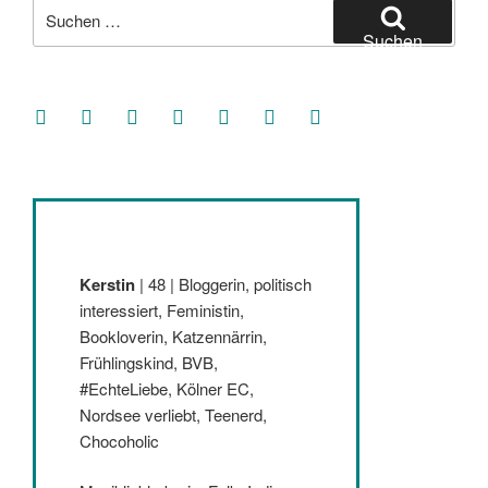
Suche
nach:
Suchen
facebook
soundcloud
twitter
mastodon
instagram
threads
goodreads
Kerstin
| 48 | Bloggerin, politisch
interessiert, Feministin,
Bookloverin, Katzennärrin,
Frühlingskind, BVB,
#EchteLiebe, Kölner EC,
Nordsee verliebt, Teenerd,
Chocoholic