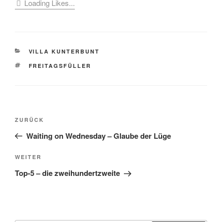
Loading Likes...
KATEGORIEN
VILLA KUNTERBUNT
SCHLAGWÖRTER
FREITAGSFÜLLER
Beitragsnavigation
Vorheriger
ZURÜCK
Beitrag
Waiting on Wednesday – Glaube der Lüge
Nächster
WEITER
Beitrag
Top-5 – die zweihundertzweite