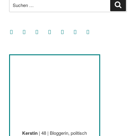
Suche
Suche
nach:
facebook
soundcloud
twitter
mastodon
instagram
threads
goodreads
Kerstin
| 48 | Bloggerin, politisch