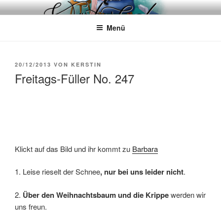
Zum
WÖRTERKATZE
Von Büchern erzählen
Inhalt
Menü
springen
VERÖFFENTLICHT
20/12/2013
VON
KERSTIN
AM
Freitags-Füller No. 247
Klickt auf das Bild und ihr kommt zu
Barbara
1. Leise rieselt der Schnee
, nur bei uns leider nicht
.
2.
Über den Weihnachtsbaum und die Krippe
werden wir
uns freun.