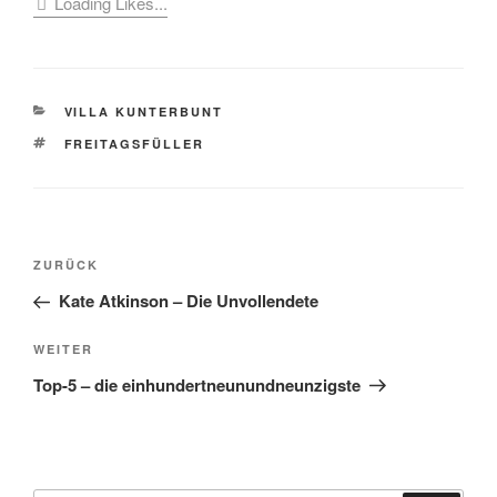
Loading Likes...
KATEGORIEN
VILLA KUNTERBUNT
SCHLAGWÖRTER
FREITAGSFÜLLER
Beitragsnavigation
Vorheriger
ZURÜCK
Beitrag
Kate Atkinson – Die Unvollendete
Nächster
WEITER
Beitrag
Top-5 – die einhundertneunundneunzigste