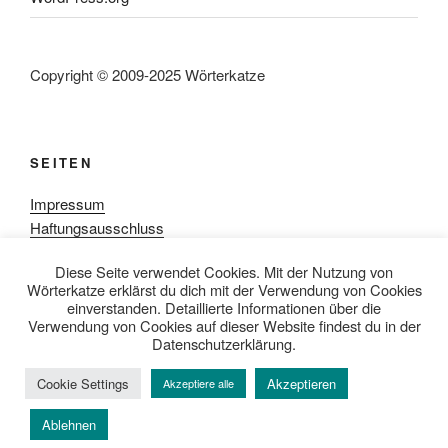
Copyright © 2009-2025 Wörterkatze
SEITEN
Impressum
Haftungsausschluss
Datenschutzerklärung
Diese Seite verwendet Cookies. Mit der Nutzung von
Rezensionpolitik
Wörterkatze erklärst du dich mit der Verwendung von Cookies
Bewertungsschema
einverstanden. Detaillierte Informationen über die
Media-Kit
Verwendung von Cookies auf dieser Website findest du in der
Datenschutzerklärung.
Cookie Settings
Akzeptieren
Akzeptiere alle
Datenschutzerklärung
Mit Stolz präsentiert von WordPress
Ablehnen