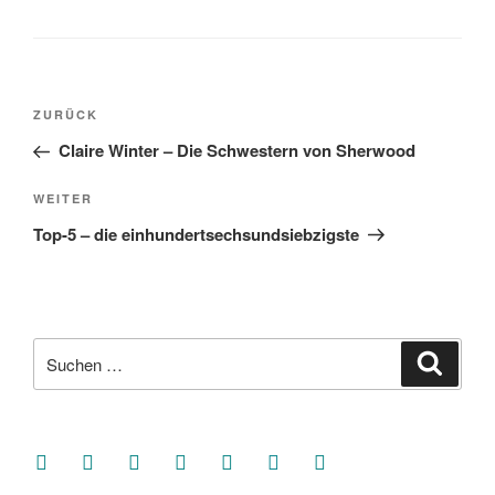
Beitragsnavigation
Vorheriger
ZURÜCK
Beitrag
Claire Winter – Die Schwestern von Sherwood
Nächster
WEITER
Beitrag
Top-5 – die einhundertsechsundsiebzigste
Suche
Suche
nach:
facebook
soundcloud
twitter
mastodon
instagram
threads
goodreads