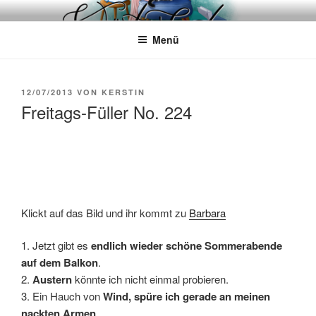
Zum
WÖRTERKATZE
Von Büchern erzählen
Inhalt
Menü
springen
VERÖFFENTLICHT
12/07/2013
VON
KERSTIN
AM
Freitags-Füller No. 224
Klickt auf das Bild und ihr kommt zu
Barbara
1. Jetzt gibt es
endlich wieder schöne Sommerabende
auf dem Balkon
.
2.
Austern
könnte ich nicht einmal probieren.
3. Ein Hauch von
Wind, spüre ich gerade an meinen
nackten Armen
.