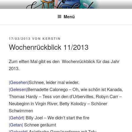
Zum
WÖRTERKATZE
Von Büchern erzählen
Inhalt
Menü
springen
VERÖFFENTLICHT
17/03/2013
VON
KERSTIN
AM
Wochenrückblick 11/2013
Zum elften Mal gibt es den Wochenrückblick für das Jahr
2013.
|Gesehen|
Schnee, leider mal wieder.
|Gelesen|
Bernadette Calonego – Oh, wie schön ist Kanada,
Thomas Hardy – Tess von den d’Urbervilles, Robyn Carr –
Neubeginn in Virgin River, Betty Kolodzy – Schöner
Schwimmen
|Gehört|
Billy Joel – We didn’t start the fire
|Getan|
Schnee geräumt
|Gekocht|
Asiatische Gemüsepfanne mit Tofu