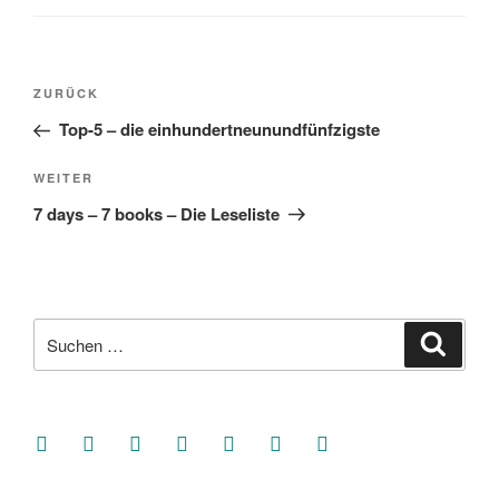
Beitragsnavigation
Vorheriger
ZURÜCK
Beitrag
Top-5 – die einhundertneunundfünfzigste
Nächster
WEITER
Beitrag
7 days – 7 books – Die Leseliste
Suche
Suche
nach:
facebook
soundcloud
twitter
mastodon
instagram
threads
goodreads