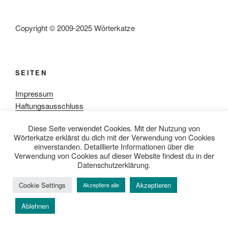
Copyright © 2009-2025 Wörterkatze
SEITEN
Impressum
Haftungsausschluss
Datenschutzerklärung
Diese Seite verwendet Cookies. Mit der Nutzung von
Rezensionpolitik
Wörterkatze erklärst du dich mit der Verwendung von Cookies
Bewertungsschema
einverstanden. Detaillierte Informationen über die
Media-Kit
Verwendung von Cookies auf dieser Website findest du in der
Datenschutzerklärung.
Cookie Settings
Akzeptieren
Akzeptiere alle
Datenschutzerklärung
Mit Stolz präsentiert von WordPress
Ablehnen